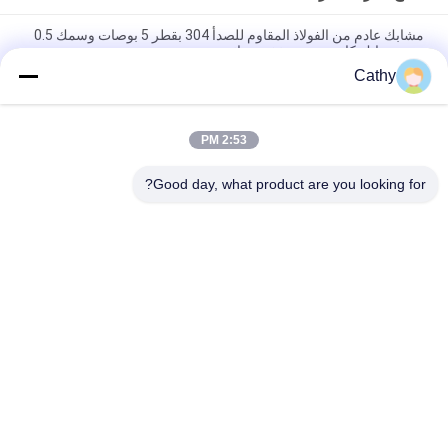
مشابك عادم من الفولاذ المقاوم للصدأ 304 بقطر 5 بوصات وسمك 0.5
مم، مشابك كاتم صوت مخفضة دائرية
Cathy
الفولاذ المغلف الكهربائي الخفيف U نوع M8 M10 مشابك المسامير قطع
غيار السيارات
2:53 PM
الفولاذ المغلف قطع الغيار السيارات 2.5 " U بولت نوع المقبض للأنابيب
المقبض
Good day, what product are you looking for?
فئات شعبية
جميع
مجلفن الأنابيب 
الثقيلة المشابك 
المشبك
الأنابيب
سريعة الإصدار أنابيب 
أنابيب استخراج الغبار
المشبك
مخمدات منطقة 
بوابة الانفجار
مجرى الهواء