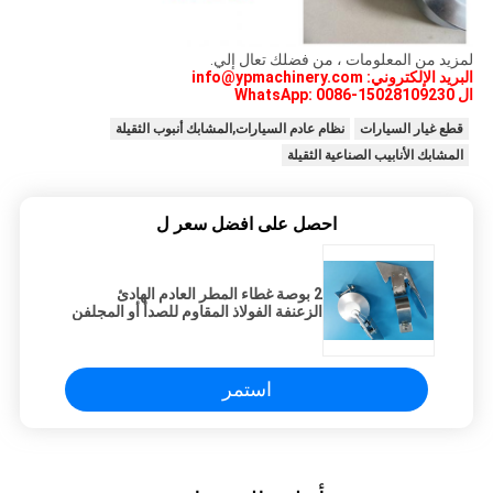
لمزيد من المعلومات ، من فضلك تعال إلي.
البريد الإلكتروني: info@ypmachinery.com
ال WhatsApp: 0086-15028109230
قطع غيار السيارات
نظام عادم السيارات,المشابك أنبوب الثقيلة
المشابك الأنابيب الصناعية الثقيلة
احصل على افضل سعر ل
2 بوصة غطاء المطر العادم الهادئ
الزعنفة الفولاذ المقاوم للصدأ أو المجلفن
استمر