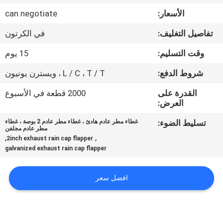
ضبط
الأسعار:
can negotiate
الجودة
تفاصيل التغليف:
في الكرتون
اتصل
وقت التسليم:
15 يوم
بنا
شروط الدفع:
L / C ، T / T ، ويسترن يونيون
القدرة على
2000 قطعة في الأسبوع
أخبار
العرض:
تسليط الضوء:
غطاء مطر عادم هادئ ، غطاء مطر عادم 2 بوصة ، غطاء
مطر عادم مجلفن
القضايا
,
,
2inch exhaust rain cap flapper
galvanized exhaust rain cap flapper
خريطة
افضل سعر
الموقع
PRIVACY