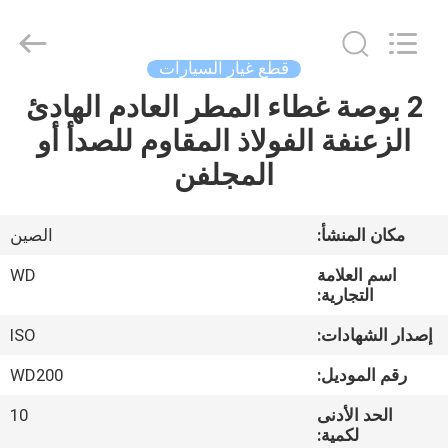
SHIJIAZHUANG
WOODOO
TRADE
CO.,LTD.
All
قطع غيار السيارات
Rights
Reserved.
2 بوصة غطاء المطر العادم الهادئ
المنزل
الزعنفة الفولاذ المقاوم للصدأ أو
منتجات
المجلفن
معلومات
مكان المنشأ:
الصين
عنا
اسم العلامة
WD
التجارية:
جولة
إصدار الشهادات:
ISO
في
رقم الموديل:
WD200
المصنع
الحد الأدنى
10
لكمية: