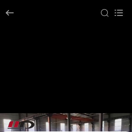
SHIJIAZHUANG
WOODOO
TRADE
CO.,LTD.
All
Rights
Reserved.
المنزل
منتجات
معلومات
عنا
جولة
في
المصنع