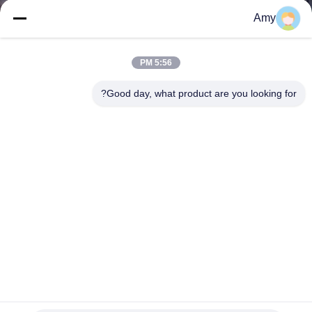
ضبط
Amy
الجودة
5:56 PM
اتصل
Good day, what product are you looking for?
بنا
أخبار
القضايا
خريطة
الموقع
الفولاذ المغلف قطع الغيار السيارات 2.5 " U بولت نوع المقبض
للأنابيب المقبض
PRIVACY