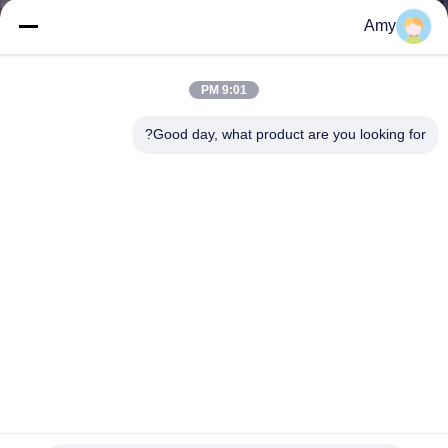
ضبط
Amy
الجودة
9:01 PM
اتصل
Good day, what product are you looking for?
بنا
أخبار
القضايا
خريطة
الموقع
الفولاذ المغلف الكهربائي الخفيف U نوع M8 M10 مشابك
المسامير قطع غيار السيارات
PRIVACY