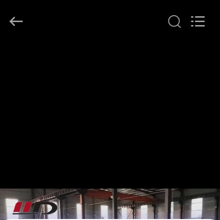
SHIJIAZHUANG
WOODOO
TRADE
CO.,LTD.
All
Rights
Reserved.
المنزل
منتجات
معلومات
عنا
جولة
في
المصنع