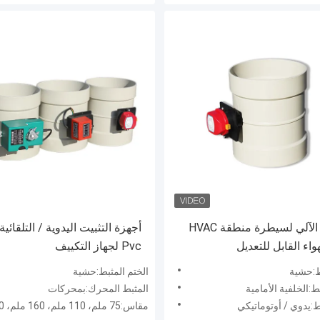
المكبس الآلي لسيطرة منطقة HVAC
أجهزة التثبيت اليدوية / التلقائي
اء القابل للتعديل
Pvc لجهاز التكييف
ط:حشية
الختم المثبط:حشية
:الخلفية الأمامية
المثبط المحرك:بمحركات
ط:يدوي / أوتوماتيكي
مقاس:75 ملم، 110 ملم، 160 ملم، 200 ملم