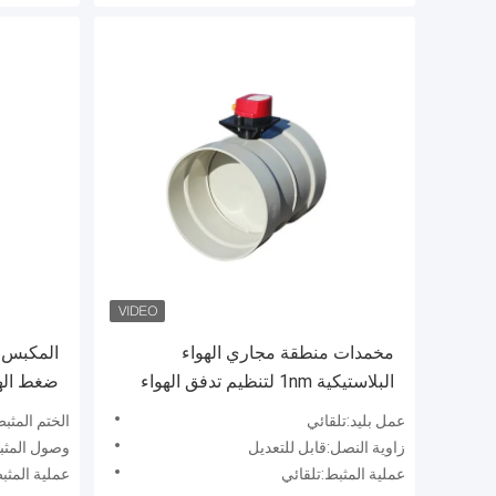
مخمدات منطقة مجاري الهواء
البلاستيكية 1nm لتنظيم تدفق الهواء
ضغط الهو
160 مم
عمل بليد:تلقائي
الختم المثب
زاوية النصل:قابل للتعديل
وصول المثبط
عملية المثبط:تلقائي
عملية المثب