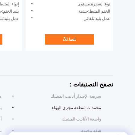
نهائية مطلية بالمسحوق
نوع الشفرة:مستوي
إنهاء المثب
الختم المثبط:حشية
بليد الختم:
عمل بليد:تلقائي
عمل بليد:تل
ﺎﺘﺼﻟ ﺍﻶﻧ
تصفح التصنيفات：
سريعة الإصدار أنابيب المشبك
م
مخمدات منطقة مجرى الهواء
بو
واسعة الأنابيب المشبك
أ
شفة مختوم
ت