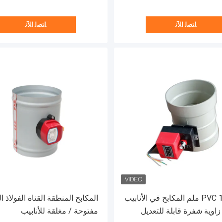
ﺎﺘﺼﻟ ﺍﻶﻧ
ﺎﺘﺼﻟ ﺍﻶﻧ
مادة PVC 150 ملم المكابح في الأنابيب
المكابح المنطقة القناة الفولاذ ا
 زاوية شفرة قابلة للتعديل
مفتوحة / مغلقة للأنابيب