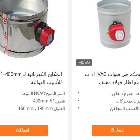
أنظمة التحكم في قنوات HVAC ذات
المكابح الكهربائية ل
ع إطار فولاذ مغلف
للأنابيب الهوائية
ت المكبسة
ط:مفتوح/مغلق
اسم المنتج:HVAC المثبط
حرك:بمحركات
قطر::51-400mm
ط:الصلب المجلفن
الطول:150mm ، 190mm
ﺎﺘﺼﻟ ﺍﻶﻧ
ﺎﺘﺼﻟ ﺍﻶﻧ