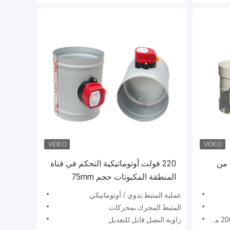
ة من
220 فولت أوتوماتيكية التحكم في قناة
المنطقة المكبوتات حجم 75mm
عملية المثبط:يدوي / أوتوماتيكي
المثبط المحرك:بمحركات
زاوية النصل:قابل للتعديل