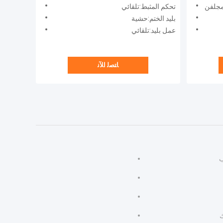
لمجلفن
تحكم المثبط:تلقائي
بليد الختم:حشية
عمل بليد:تلقائي
ﺎﺘﺼﻟ ﺍﻶﻧ
ب
ك