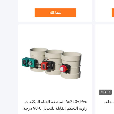
ﺎﺘﺼﻟ ﺍﻶﻧ
لمغلفة
Ac220v Pvc المنطقة القناة المكثفات
زاوية التحكم القابلة للتعديل 0-90 درجة