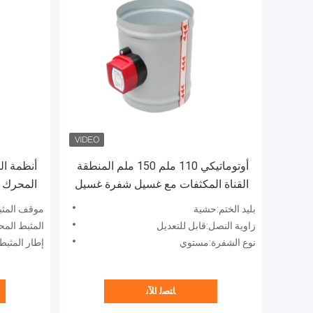
أوتوماتيكي 110 ملم 150 ملم المنطقة
القناة المكثفات مع غسيل شفرة غسيل
المحرك م
والشفرا
بليد الختم:حشية
موقف المثب
زاوية النصل:قابل للتعديل
المثبط الم
نوع الشفرة:مستوي
إطار المثب
ﺎﺘﺼﻟ ﺍﻶﻧ