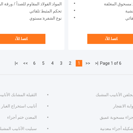
ط:مسحوق المغلفة
المواد:الفولاذ المقاوم للصدأ / ورقة ا
حشية
تحكم المثبط:تلقائي
قائي
نوع الشفرة:مستوي
ﺎﺘﺼﻟ ﺍﻶﻧ
ﺎﺘﺼﻟ ﺍﻶﻧ
>|
>>
6
5
4
3
2
1
<<
|<
Page 1 of 6
جلفن الأنابيب المشبك
الثقيلة المشابك الأنابي
ابة الانفجار
أنابيب استخراج الغبار
جزاء مسحوبة عميق
المعدن ختم أجزاء
شكيله أجزاء معدنية
سبليت الأنابيب المشب