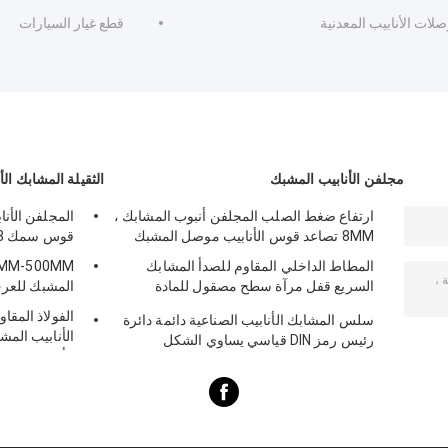
لات الأنابيب المعدنية
قطع غيار السيارات
مجلفن الأنابيب المشبك
الثقيلة المشابك الأ
ارتفاع ضغط الصلب المجلفن أنبوب المشابك ،
المجلفن الأنا
8MM تصاعد قوس الأنابيب موصل المشبك
قوس سمك 0.8 مم -0.2 مم
المطاط الداخلي المقاوم للصدأ المشابك
السريع قفل مرآة سطح مصقول للمادة
المشبك للعرف
الكيميائية
الفولاذ المقا
سلس المشابك الأنابيب الصناعية دائمة دائرة
رئيس رمز DIN قياسي يساوي الشكل
الأنابيب المش