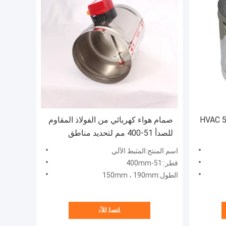
ـ HVAC 51-400mm
صمام هواء كهربائي من الفولاذ المقاوم
للصدأ 51-400 مم لتحديد مناطق
التدفئة والتهوية وتكييف الهواء
اسم المنتج:المثبط الآلي
قطر::51-400mm
الطول:150mm ، 190mm
ﺎﺘﺼﻟ ﺍﻶﻧ