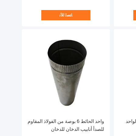
ﺎﺘﺼﻟ ﺍﻶﻧ
لواحد
واحد الحائط 6 بوصة من الفولاذ المقاوم
للصدأ أنابيب الدخان للدخان