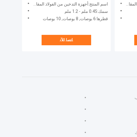
للصدأ
اسم المنتج:أجهزة التدخين من الفولاذ المقاوم للصدأ
سمك:0.45 ملم - 1.2 ملم
قطرها:6 بوصات, 8 بوصات, 10 بوصات
ﺎﺘﺼﻟ ﺍﻶﻧ
ب
ك