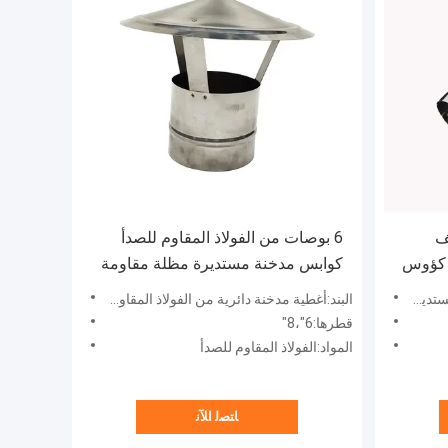
ف
6 بوصات من الفولاذ المقاوم للصدأ
مستدير فتحة مدخنة 150mm كؤوس
كوابس مدخنة مستديرة مظلة مقاومة
للمطر غطاء لمخارج الموقد
س 150mm
البند:أغطية مدخنة دائرية من الفولاذ المقاوم للصدأ وغطاء مظلة مقاوم للمطر لعادم الموقد
قطرها:6"،8"
المواد:الفولاذ المقاوم للصدأ
ﺎﺘﺼﻟ ﺍﻶﻧ