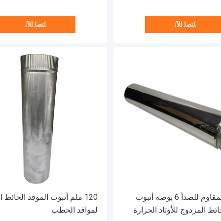
ﺎﺘﺼﻟ ﺍﻶﻧ
ﺎﺘﺼﻟ ﺍﻶﻧ
الفولاذ المقاوم للصدأ 6 بوصة أنبوب
120 ملم أنبوب الموقد الحائط ا
ئط المزدوج للأوتاد الحرارة
لمواقد الحطب