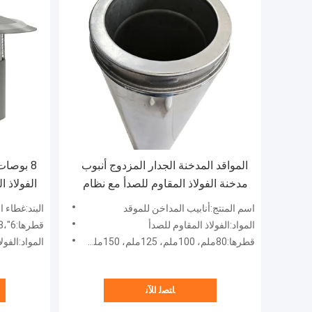
المواقد المدخنة الجدار المزدوج أنبوب
مدخنة الفولاذ المقاوم للصدأ مع نظام
الفولاذ 
القفل التواء
حارس ال
اسم المنتج:أنابيب المداخن للموقد
البند:غطاء ا
المواد:الفولاذ المقاوم للصدأ
قطرها:6"،8"
قطرها:80ملم، 100ملم، 125ملم، 150ملم، 200ملم، 250ملم
المواد:الفول
ﺎﺘﺼﻟ ﺍﻶﻧ