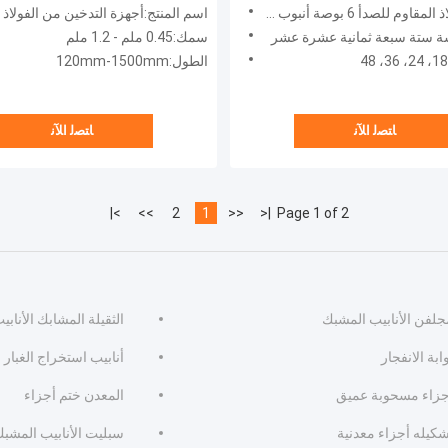
وصة أنبوب موقد الحائط المزدوج للأوتاد الحرارة
اسم المنتج:أجهزة التدخين من الفولاذ المقاوم 
 ستة سبعة ثمانية عشرة عشر
سمك:0.45 ملم - 1.2 ملم
الطول:120mm-1500mm
ﺎﺘﺼﻟ ﺍﻶﻧ
ﺎﺘﺼﻟ ﺍﻶﻧ
>|
>>
2
1
<<
|<
Page 1 of 2
جلفن الأنابيب المشبك
الثقيلة المشابك الأنابي
ابة الانفجار
أنابيب استخراج الغبار
جزاء مسحوبة عميق
المعدن ختم أجزاء
شكيله أجزاء معدنية
سبليت الأنابيب المشب