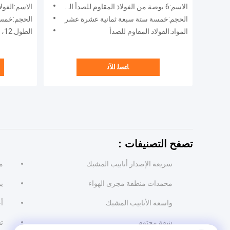
الاسم:6 بوصة من الفولاذ المقاوم للصدأ الجدار المزدوج مدخنة أنبوب الدخان
الاسم:الفولاذ المقاوم للصدأ 6 ب
الحجم:خمسة ستة سبعة ثمانية عشرة عشر
الحجم:خمسة
المواد:الفولاذ المقاوم للصدأ
الطول:12، 18، 24، 36، 48
ﺎﺘﺼﻟ ﺍﻶﻧ
تصفح التصنيفات：
سريعة الإصدار أنابيب المشبك
م
مخمدات منطقة مجرى الهواء
بو
واسعة الأنابيب المشبك
أ
شفة مختوم
ت