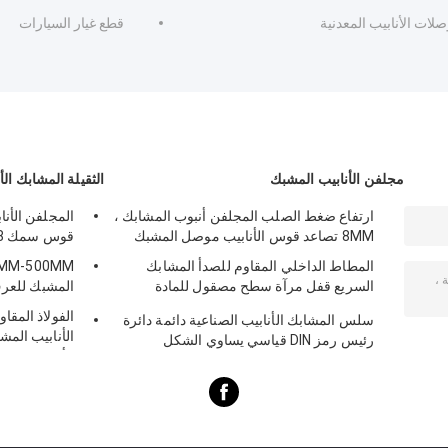
لات الأنابيب المعدنية
قطع غيار السيارات
مجلفن الأنابيب المشبك
الثقيلة المشابك الأ
ارتفاع ضغط الصلب المجلفن أنبوب المشابك ،
المجلفن الأنا
8MM تصاعد قوس الأنابيب موصل المشبك
قوس سمك 0.8 مم -0.2 مم
المطاط الداخلي المقاوم للصدأ المشابك
السريع قفل مرآة سطح مصقول للمادة
المشبك للعرف
الكيميائية
الفولاذ المقا
سلس المشابك الأنابيب الصناعية دائمة دائرة
رئيس رمز DIN قياسي يساوي الشكل
الأنابيب المش