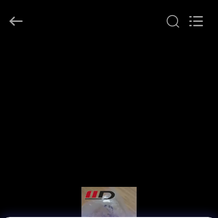
SHIJIAZHUANG
WOODOO
TRADE
CO.,LTD.
All
Rights
Reserved.
المنزل
منتجات
معلومات
عنا
جولة
في
المصنع