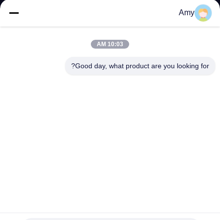
ضبط
Amy
الجودة
10:03 AM
اتصل
Good day, what product are you looking for?
بنا
أخبار
القضايا
خريطة
الموقع
عالية المتانة المعادن U المشبك العادم المشبك 38mm-305mm
الحجم
PRIVACY