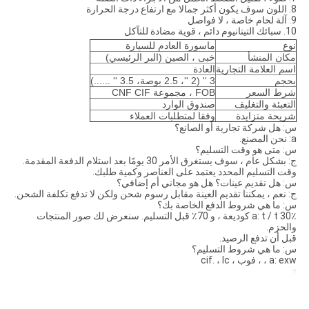
8. اللون سوف يكون أكثر جمالا مع ارتفاع درجة الحرارة
9. آلة لحام خاصة ، لا فواصل
10. سبائك التيتانيوم دائم ، قوية مضادة للتآكل
نوع
ماسورة العادم للسيارة
مكان المنشأ
خبى ، الصين (البر الرئيسي)
اسم العلامة التجارية
العادة
بحجم
3 '' (2 ''، 2.5 بوصة، 3.5 '' ......)
شرط السعر
FOB ، مجموعة CNF CIF
التعبئة والتغليف
صندوق الوارد
شريحة متزايدة
وفقا لمتطلبات العملاء
س: هل شركة تجارية أو الصانع؟
a: نحن المصنع.
س: متى هو وقت التسليم؟
ج: بشكل عام ، سوف يستغرق الأمر 30 يومًا بعد استلام الدفعة المقدمة.
وقت التسليم المحدد يعتمد على العناصر وكمية طلبك.
س: هل تقديم عينات؟ هل هو مجاني أم إضافي؟
ج: نعم ، يمكننا تقديم العينة مقابل رسوم شحن ولكن لا تدفع تكلفة الشحن.
س: ما هي شروط الدفع الخاصة بك؟
a: t / t 30٪ كوديعة ، و 70٪ قبل التسليم. سنعرض لك صور المنتجات
والحزم.
قبل أن تدفع الرصيد.
س: ما هي شروط التسليم؟
a: exw ، ، فوب ، cif. ، lc