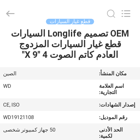
SHIJIAZHUANG
WOODOO
TRADE
CO.,LTD.
All
قطع غيار السيارات
Rights
Reserved.
OEM تصميم Longlife السيارات
المنزل
قطع غيار السيارات المزدوج
منتجات
العادم كاتم الصوت 4 "X 9"
معلومات
مكان المنشأ:
الصين
عنا
اسم العلامة
WD
التجارية:
جولة
إصدار الشهادات:
CE, ISO
في
رقم الموديل:
WD19121108
المصنع
الحد الأدنى
50 جهاز كمبيوتر شخصى
لكمية: