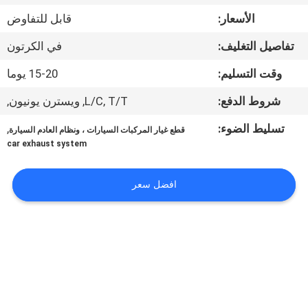
ضبط
الأسعار:
قابل للتفاوض
الجودة
تفاصيل التغليف:
في الكرتون
اتصل
وقت التسليم:
15-20 يوما
بنا
شروط الدفع:
L/C, T/T, ويسترن يونيون,
تسليط الضوء:
,
قطع غيار المركبات السيارات ، ونظام العادم السيارة
أخبار
car exhaust system
القضايا
افضل سعر
خريطة
الموقع
PRIVACY