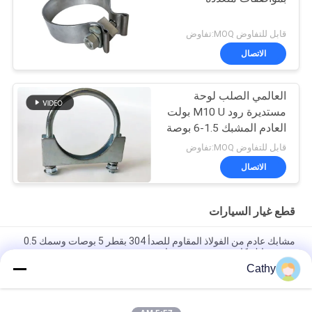
قابل للتفاوض MOQ:تفاوض
الاتصال
العالمي الصلب لوحة
مستديرة رود M10 U بولت
العادم المشبك 1.5-6 بوصة
قابل للتفاوض MOQ:تفاوض
الاتصال
قطع غيار السيارات
مشابك عادم من الفولاذ المقاوم للصدأ 304 بقطر 5 بوصات وسمك 0.5
مم، مشابك كاتم صوت مخفضة دائرية
Cathy
الفولاذ المغلف الكهربائي الخفيف U نوع M8 M10 مشابك المسامير قطع
غيار السيارات