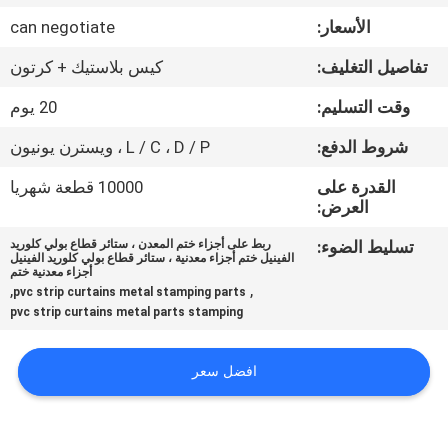
ضبط
الأسعار:
can negotiate
الجودة
تفاصيل التغليف:
كيس بلاستيك + كرتون
اتصل
وقت التسليم:
20 يوم
بنا
شروط الدفع:
L / C ، D / P ، ويسترن يونيون
القدرة على
10000 قطعة شهريا
أخبار
العرض:
تسليط الضوء:
ربط على أجزاء ختم المعدن ، ستائر قطاع بولي كلوريد
الفينيل ختم أجزاء معدنية ، ستائر قطاع بولي كلوريد الفينيل
القضايا
أجزاء معدنية ختم
,
,
pvc strip curtains metal stamping parts
pvc strip curtains metal parts stamping
خريطة
الموقع
افضل سعر
PRIVACY