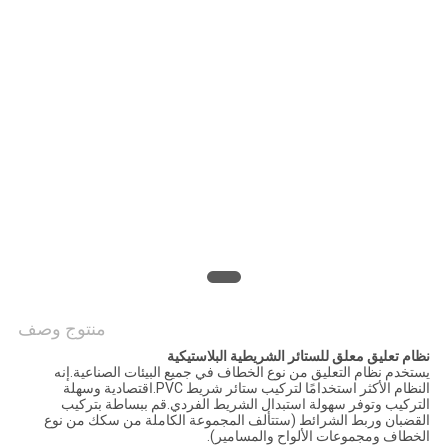
POLICY
منتوج وصف
نظام تعليق معلق للستائر الشريطية البلاستيكية
يستخدم نظام التعليق من نوع الخطاف في جميع البيئات الصناعية.إنه
النظام الأكثر استخدامًا لتركيب ستائر شريط PVC.اقتصادية وسهلة
التركيب وتوفر سهولة استبدال الشريط الفردي.قم ببساطة بتركيب
القضبان وربط الشرائط (ستتألف المجموعة الكاملة من سكك من نوع
الخطاف ومجموعات الألواح والمسامير).