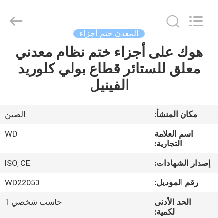
SHIJIAZHUANG
WOODOO
TRADE
CO.,LTD.
All
المعدن ختم أجزاء
Rights
Reserved.
هوك على أجزاء ختم نظام معدني
المنزل
معلق للستائر قطاع بولي كلوريد
منتجات
الفينيل
معلومات
مكان المنشأ:
الصين
عنا
اسم العلامة
WD
التجارية:
جولة
إصدار الشهادات:
ISO, CE
في
رقم الموديل:
WD22050
المصنع
الحد الأدنى
حاسب شخصي 1
لكمية: