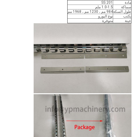
مادة
SS 201
سماكة
1.0-1.5 ملم
طول السكة
984 مم ، 1230 مم ، 1968 مم
يكتب
نوع اليورو
عينة
متوفرة