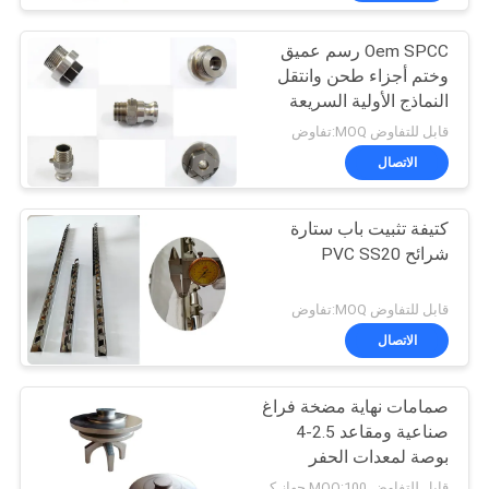
Oem SPCC رسم عميق
وختم أجزاء طحن وانتقل
النماذج الأولية السريعة
قابل للتفاوض MOQ:تفاوض
الاتصال
كتيفة تثبيت باب ستارة
شرائح PVC SS20
قابل للتفاوض MOQ:تفاوض
الاتصال
صمامات نهاية مضخة فراغ
صناعية ومقاعد 2.5-4
بوصة لمعدات الحفر
قابل للتفاوض MOQ:100 جهاز كمبيوتر شخصى أو التفاوض ، يمكننا تقديم عينة لك