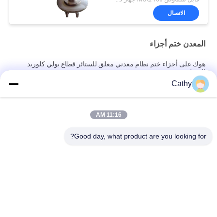
الاتصال
المعدن ختم أجزاء
هوك على أجزاء ختم نظام معدني معلق للستائر قطاع بولي كلوريد
الفينيل
Cathy
عقدة المفتاح الحديدية القابلة للتعديل أداة يدوية قطع طابع معدنية إطلاق
سريع
11:16 AM
أجزاء طابع المعدن Hasp قفل الأجهزة الصناعية خزانة قفل الفولاذ
المقاوم للصدأ
Good day, what product are you looking for?
فئات شعبية
جميع
مجلفن الأنابيب 
الثقيلة المشابك 
المشبك
الأنابيب
سريعة الإصدار أنابيب 
أنابيب استخراج الغبار