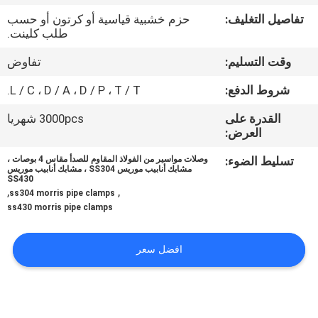
ضبط
تفاصيل التغليف:
حزم خشبية قياسية أو كرتون أو حسب
الجودة
طلب كلينت.
وقت التسليم:
تفاوض
اتصل
شروط الدفع:
L / C ، D / A ، D / P ، T / T.
بنا
القدرة على
3000pcs شهريا
العرض:
أخبار
تسليط الضوء:
وصلات مواسير من الفولاذ المقاوم للصدأ مقاس 4 بوصات ،
مشابك أنابيب موريس SS304 ، مشابك أنابيب موريس
SS430
القضايا
,
,
ss304 morris pipe clamps
ss430 morris pipe clamps
خريطة
افضل سعر
الموقع
PRIVACY