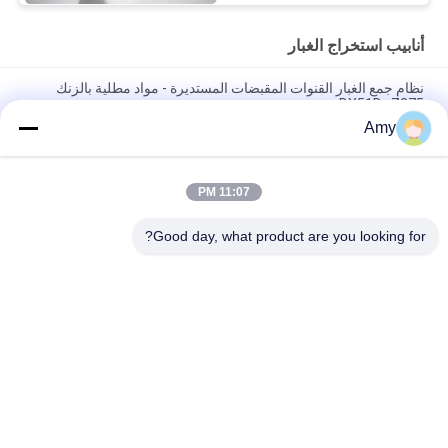
أنابيب استخراج الغبار
نظام جمع الغبار القنوات المقبضات المستديرة - مواد مطلية بالزنك
DX51D+Z275
Amy
غالوانيزد القمعية المستديرة قمة المدخنة غطاء مع الشاشة الموقد غطاء
العادم ضبط
11:07 PM
الصفائح المغلفة استخراج الغبار الأنابيب عملية جمع الغبار تهوية قنوات
الفلانج
Good day, what product are you looking for?
فئات شعبية
جميع
مجلفن الأنابيب 
الثقيلة المشابك 
المشبك
الأنابيب
سريعة الإصدار أنابيب 
أنابيب استخراج الغبار
المشبك