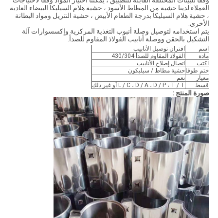
وفقًا للبيئات المختلفة القابلة للتطبيق ، يمكننا اختيار المواد وفقًا لاحتياجات
العملاء.لدينا حشية من المطاط الأسود ، حشية هلام السيليكا البيضاء العادية
، حشية هلام السيليكا بدرجة الطعام الأبيض ، حشية النتريل ومواد البطانة
الأخرى.
يتم استخدامه لتوصيل وصلة أنبوب التغذية المركزية وإكسسوارات آلة
التشكيل بالحقن ووصلة أنابيب الفولاذ المقاوم للصدأ.
اسم
اقتران توصيل الأنابيب
مادة
الفولاذ المقاوم للصدأ 430/304
اكتب
اتصال إصلاح الأنابيب
ختم طوقا
حشية مطاط / سيليكون
معيار
نعم
قسط
L / C ، D / A ، D / P ، T / T أو غير ذلك
صورة المنتج :