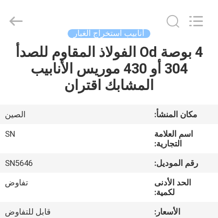
SHIJIAZHUANG
WOODOO
TRADE
CO.,LTD.
All
أنابيب استخراج الغبار
Rights
Reserved.
4 بوصة Od الفولاذ المقاوم للصدأ
المنزل
304 أو 430 موريس الأنابيب
منتجات
المشابك اقتران
معلومات
مكان المنشأ:
الصين
عنا
اسم العلامة
SN
التجارية:
جولة
رقم الموديل:
SN5646
في
الحد الأدنى
تفاوض
المصنع
لكمية:
الأسعار:
قابل للتفاوض