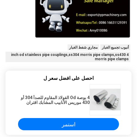
أنبوب تجميع الغبار
مجاري شفط الغبار
4 inch od stainless pipe couplings,ss304 morris pipe clamps,ss430
morris pipe clamps
احصل على افضل سعر ل
4 بوصة Od الفولاذ المقاوم للصدأ 304 أو
430 موريس الأنابيب المشابك اقتران
استمر