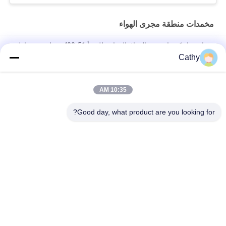
مخمدات منطقة مجرى الهواء
صمام هواء كهربائي من الفولاذ المقاوم للصدأ 51-400 مم لتحديد مناطق
التدفئة والتهوية وتكييف الهواء
Cathy
المكابح الكهربائية لـ HVAC 51-400mm للأنابيب الهوائية
10:35 AM
أنظمة التحكم في قنوات HVAC ذات المحرك مع إطار فولاذ مغلف
والشفرات المكبسة
Good day, what product are you looking for?
فئات شعبية
جميع
مجلفن الأنابيب 
الثقيلة المشابك 
المشبك
الأنابيب
سريعة الإصدار أنابيب 
أنابيب استخراج الغبار
المشبك
مخمدات منطقة 