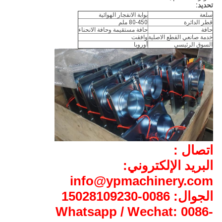
تحديد:
سلعة
بوابة الانفجار الهوائية
قطر الدائرة
80-450 ملم
حافة
حافة مستقيمة وحافة الانحناء
خدمة صانعي القطع الاصلية
وافقت
السوق الرئيسي
أوروبا
اتصال :
البريد الإلكتروني:
info@ypmachinery.com
الجوال: 0086-15028109230
Whatsapp / Wechat: 0086-