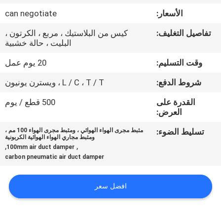
ضبط
الأسعار:
can negotiate
الجودة
تفاصيل التغليف:
كيس من البلاستيك ، مربع ، الكرتون ،
البليت ، حالة خشبية
اتصل
وقت التسليم:
20 يوم عمل
بنا
شروط الدفع:
L / C ، T / T ، ويسترن يونيون
أخبار
القدرة على
500 قطع / يوم
العرض:
تسليط الضوء:
مثبط مجرى الهواء الهوائي ، ومثبط مجرى الهواء 100 مم ،
القضايا
ومثبط مجاري الهواء الهوائية الكربونية
,
,
100mm air duct damper
carbon pneumatic air duct damper
خريطة
الموقع
افضل سعر
PRIVACY