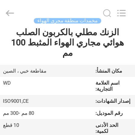
SHIJIAZHUANG
WOODOO
TRADE
CO.,LTD.
All
مخمدات منطقة مجرى الهواء
Rights
Reserved.
الزنك مطلي بالكربون الصلب
المنزل
هوائي مجاري الهواء المثبط 100
منتجات
مم
معلومات
مكان المنشأ:
مقاطعة خبي ، الصين
عنا
اسم العلامة
WD
التجارية:
جولة
إصدار الشهادات:
ISO9001,CE
في
رقم الموديل:
80 مم -300 مم
المصنع
الحد الأدنى
10 قطع
لكمية: