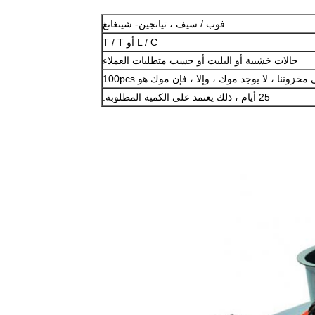
فوب / سيف ، تيانجين- شينغانغ
L / C أو T / T
حالات خشبية أو البليت أو حسب متطلبات العملاء
مخزوننا ، لا يوجد موك ، وإلا ، فإن موك هو 100pcs
25 أيام ، ذلك يعتمد على الكمية المطلوبة.