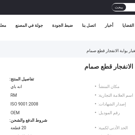
يبحث
القضايا
أخبار
اتصل بنا
ضبط الجودة
جولة في المصنع
معلو
تفاصيل المنتج:
مكان المنشأ:
انه باي
اسم العلامة التجارية:
RM
إصدار الشهادات:
ISO 9001:2008
رقم الموديل:
OEM
شروط الدفع والشحن:
الحد الأدنى لكمية:
20 قطعة