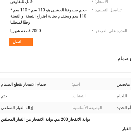
الأسعار:
قابل للتفاوض
تفاصيل التغليف:
حجم صندوقنا الخشبي هو 110 سم * 110 سم *
110 سم وسنقدم بعناية اقتراح التعبئة أو التعبئة
وفقًا لمتطلبا
القدرة على العرض:
2000 قطعة شهريا
اتصل
و مخصص
اسم:
صمام الانفجار يقطع الصمام
اللحام
التقنيات:
ختم
و الحديد
الوظيفة الأساسية:
إزالة الغبار الصناعي
بوابة الانفجار 200 مم
,
بوابة الانفجار من الغبار المجلفن