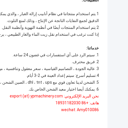
التطبيقات:
1 يتم استخدام منتجاتنا في نظام أنابيب إزالة الغبار ، والذي ي
الدقيق لجمع النفايات الناتجة عن الإنتاج ، وذلك لمنع التلوث.
2 يتم استخدام المنتجات أيضًا في أنظمة التهوية وأنظمة النقل.
إذا كنت ترغب في استخدام نقل زيت الماء والغاز الطبيعي ، يرجى 
خدماتنا:
1. سيتم الرد على أي استفسارات في غضون 24 ساعة.
2. فريق محترف.
3. عالية الجودة ، التصاميم القياسية ، سعر معقول وتنافسية ، مهلة سريعة.
4.تسليم أسرع: سيتم إعداد العينة في 2-3 أيام.
5. الشحن لدينا تعاون قوي مع dhl ، tnt ، ups ، الصين الشحن ، الخ.
6. يمكنك أيضا اختيار معيد الشحن الخاص بك.
نحن البريد الإلكتروني: export (at) ypmachinery.com
هاتف: +86 18931182030
wechat: Amy010086