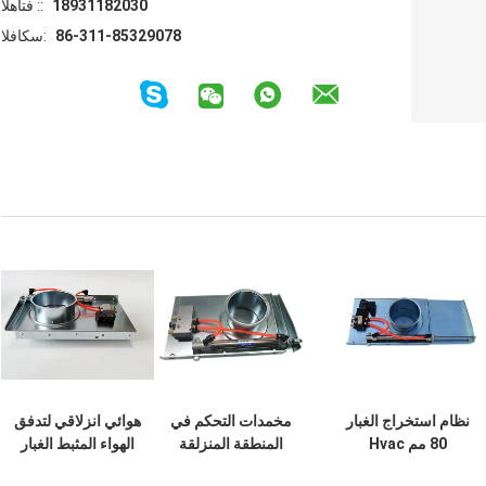
18931182030
الهاتف ::
86-311-85329078
الفاكس:
نظام استخراج الغبار
مخمدات التحكم في
هوائي انزلاقي لتدفق
80 مم Hvac
المنطقة المنزلقة
الهواء المثبط الغبار
مخمدات منطقة
الهوائية ، الصلب
مجموعة انفجار بوابة