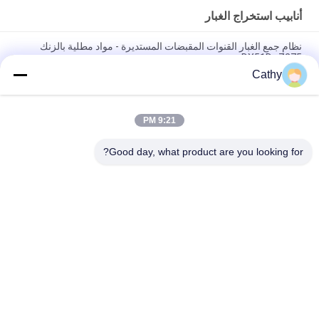
أنابيب استخراج الغبار
نظام جمع الغبار القنوات المقبضات المستديرة - مواد مطلية بالزنك
DX51D+Z275
Cathy
غالوانيزد القمعية المستديرة قمة المدخنة غطاء مع الشاشة الموقد غطاء
العادم ضبط
9:21 PM
الصفائح المغلفة استخراج الغبار الأنابيب عملية جمع الغبار تهوية قنوات
الفلانج
Good day, what product are you looking for?
فئات شعبية
جميع
مجلفن الأنابيب 
الثقيلة المشابك 
المشبك
الأنابيب
سريعة الإصدار أنابيب 
أنابيب استخراج الغبار
المشبك
مخمدات منطقة 
بوابة الانفجار