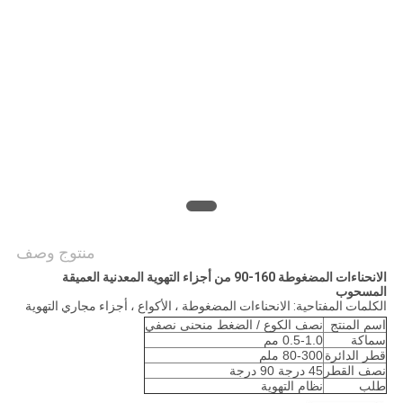
POLICY
منتوج وصف
الانحناءات المضغوطة 160-90 من أجزاء التهوية المعدنية العميقة
المسحوب
الكلمات المفتاحية: الانحناءات المضغوطة ، الأكواع ، أجزاء مجاري التهوية
اسم المنتج
نصف الكوع / الضغط منحنى نصفي
سماكة
0.5-1.0 مم
قطر الدائرة
80-300 ملم
نصف القطر
45 درجة 90 درجة
طلب
نظام التهوية