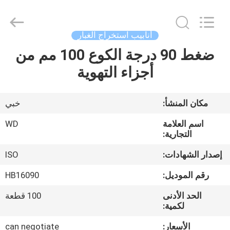
SHIJIAZHUANG
WOODOO
TRADE
CO.,LTD.
All
أنابيب استخراج الغبار
Rights
Reserved.
ضغط 90 درجة الكوع 100 مم من
المنزل
أجزاء التهوية
منتجات
مكان المنشأ:
خبي
معلومات
اسم العلامة
WD
عنا
التجارية:
إصدار الشهادات:
ISO
جولة
رقم الموديل:
HB16090
في
الحد الأدنى
100 قطعة
المصنع
لكمية:
الأسعار:
can negotiate