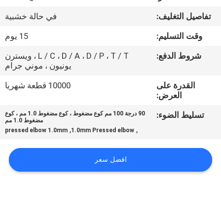
ضبط
تفاصيل التغليف:
في حالة خشبية
الجودة
وقت التسليم:
15 يوم
اتصل
شروط الدفع:
L / C ، D / A ، D / P ، T / T ، ويسترن
يونيون ، موني جرام
بنا
القدرة على
10000 قطعة شهريا
العرض:
أخبار
تسليط الضوء:
90 درجة 100 مم كوع مضغوط ، كوع مضغوط 1.0 مم ، كوع
مضغوط 1.0 مم
,
,
pressed elbow 1.0mm
1.0mm Pressed elbow
القضايا
افضل سعر
خريطة
الموقع
PRIVACY