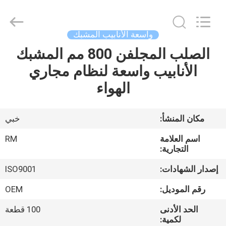
SHIJIAZHUANG
WOODOO
TRADE
CO.,LTD.
All
واسعة الأنابيب المشبك
Rights
Reserved.
الصلب المجلفن 800 مم المشبك
المنزل
الأنابيب واسعة لنظام مجاري
منتجات
الهواء
معلومات
مكان المنشأ:
خبي
عنا
اسم العلامة
RM
التجارية:
جولة
إصدار الشهادات:
ISO9001
في
رقم الموديل:
OEM
المصنع
الحد الأدنى
100 قطعة
لكمية: