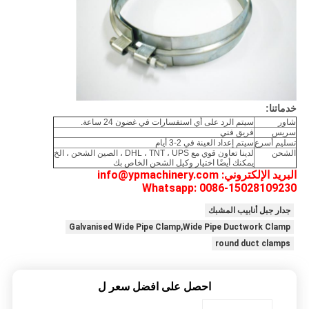
خدماتنا:
شاور
سيتم الرد على أي استفسارات في غضون 24 ساعة.
سريس
فريق فني
تسليم أسرع
سيتم إعداد العينة في 2-3 أيام
الشحن
لدينا تعاون قوي مع DHL ، TNT ، UPS ، الصين الشحن ، الخ
يمكنك أيضًا اختيار وكيل الشحن الخاص بك
البريد الإلكتروني: info@ypmachinery.com
Whatsapp: 0086-15028109230
جدار جبل أنابيب المشبك
Galvanised Wide Pipe Clamp,Wide Pipe Ductwork Clamp
round duct clamps
احصل على افضل سعر ل