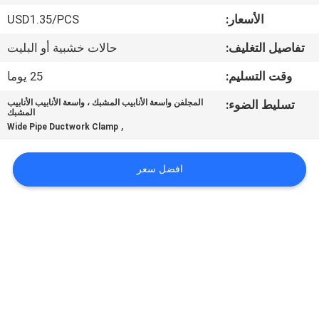
ضبط
الأسعار:
USD1.35/PCS
الجودة
تفاصيل التغليف:
حالات خشبية أو البليت
اتصل
وقت التسليم:
25 يوما
بنا
تسليط الضوء:
المجلفن واسعة الأنابيب المشبك ، واسعة الأنابيب الأنابيب
المشبك
,
Wide Pipe Ductwork Clamp
أخبار
افضل سعر
القضايا
خريطة
الموقع
PRIVACY