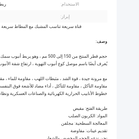
الاستخدام:
ربط 
إبراز:
قناة سريعة تناسب المشبك مع المطاط سريعة الإصدار المشبك الأنابيب 50
وصف:
حجم قطر المنتج من 150 إلى 500 مم ، وهو يربط أنبوب سمك شفة 2.0 مم ، والحلقة الداخلية للمنتج هي EPDM.
يُعرف أيضًا باسم موصل كوع أنبوب التهوية ، ارتفاع شفة الأنبوب مناسب
مع مرونة جيدة ، قوة الشد ، مثبطات اللهب ، مقاومة للماء ، مقا
مقاومة التآكل ، مقاومة للتآكل ، أداء مضاد للأشعة فوق البنفسجية
خطوط الأنابيب الحرارية الكهربائية والصناعات العسكرية ونظا
طريقة الفتح: مقبض
المواد: الكربون الصلب
المعالجة السطحية: مجلفن
تقديم عينات: مفاوضة
نحن ندعم الحجم المخصص والشعار