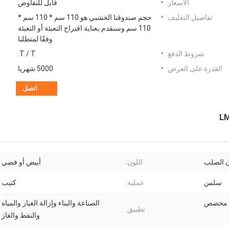
الأسعار:
قابل للتفاوض
تفاصيل التغليف:
حجم صندوقنا الخشبي هو 110 سم * 110 سم *
110 سم وسنقدم بعناية اقتراح التعبئة أو التعبئة
وفقًا لمتطلبا
شروط الدفع:
T / T.
القدرة على العرض:
5000 شهريا
اتصل
ن الصلب
اللون:
أبيض أو فضي
سلس
عملية:
كتيب
 مخصص
الصناعة والبناء وإزالة الغبار والمياه
تطبيق:
والنفط والغاز