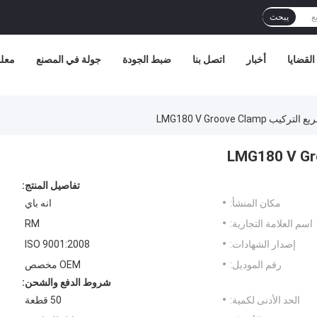
يبحث
القضايا
أخبار
اتصل بنا
ضبط الجودة
جولة في المصنع
معلو
LMG180 V Groove Clam
تفاصيل المنتج:
مكان المنشأ:
انه باي
اسم العلامة التجارية:
RM
إصدار الشهادات:
ISO 9001:2008
رقم الموديل:
OEM مخصص
شروط الدفع والشحن:
الحد الأدنى لكمية:
50 قطعة