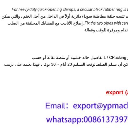
For heavy-duty quick-opening clamps, a circular black rubber ring is fi
م تثبيت حلقة مطاطية سوداء دائرية أولاً في الداخل من أجل الختم ، والتي يمكن
Fix the two pipes with ca
إصلاح الأنابيب مع المشابك المجلفنة من الصلب
دام وموفرة للوقت وفعالة
سعر التجارة FOB Tianjin XingangPayment TermsT / T أو L / CPacking تفاصيل حالة خشبية أو منصة نقالة أو حسب
CustomMOQ1000Pcs ، إذا كان لدينا صغار في المخزون يمكن أن يسلم الصلصالوقت التسليم 20 أيام ~ 30 يومًا ، فهذا يعتمد على ترتيب