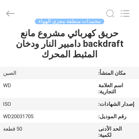
SHIJIAZHUANG
WOODOO
TRADE
CO.,LTD.
All
مخمدات منطقة مجرى الهواء
Rights
Reserved.
حريق كهربائي مشروع مانع
المنزل
backdraft دامبير النار ودخان
منتجات
المثبط المحرك
معلومات
مكان المنشأ:
الصين
عنا
اسم العلامة
WD
التجارية:
جولة
إصدار الشهادات:
ISO
في
رقم الموديل:
WD20031705
المصنع
الحد الأدنى
50 قطعة
لكمية: