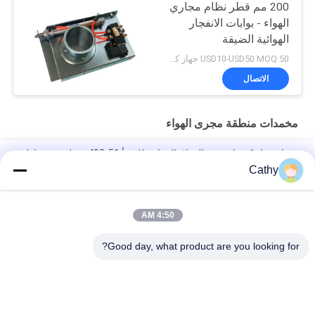
200 مم قطر نظام مجاري
الهواء - بوابات الانفجار
الهوائية الضيقة
USD10-USD50 MOQ:50 جهاز كمبيوتر شخصى
الاتصال
مخمدات منطقة مجرى الهواء
صمام هواء كهربائي من الفولاذ المقاوم للصدأ 51-400 مم لتحديد مناطق
التدفئة والتهوية وتكييف الهواء
Cathy
المكابح الكهربائية لـ HVAC 51-400mm للأنابيب الهوائية
4:50 AM
أنظمة التحكم في قنوات HVAC ذات المحرك مع إطار فولاذ مغلف
والشفرات المكبسة
Good day, what product are you looking for?
فئات شعبية
جميع
مجلفن الأنابيب 
الثقيلة المشابك 