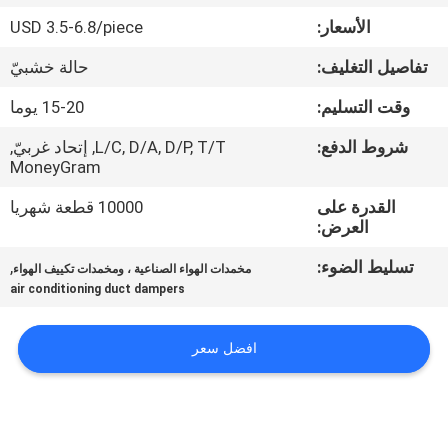
ضبط
الأسعار:
USD 3.5-6.8/piece
الجودة
تفاصيل التغليف:
حالة خشبيّ
اتصل
وقت التسليم:
15-20 يوما
بنا
شروط الدفع:
L/C, D/A, D/P, T/T, إتحاد غربيّ,
MoneyGram
أخبار
القدرة على
10000 قطعة شهريا
العرض:
تسليط الضوء:
,
القضايا
مخمدات الهواء الصناعية ، ومخمدات تكييف الهواء
air conditioning duct dampers
خريطة
افضل سعر
الموقع
PRIVACY