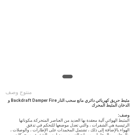
POLICY
منتوج وصف
مثبط حريق كهربائي دائري مانع سحب النار Backdraft Damper Fire و
الدخان المثبط المحرك
وصف:
المثبط الهوائي آلية معقدة بها العديد من العناصر المتحركة.مكوناتها
الرئيسية هي الشفرات ، والتي تعدل موضعها للتحكم في تدفق
الهواء.بالإضافة إلى ذلك ، تشتمل المخمدات على الإطارات ، والوصلات ،
والمحاور ، والمحامل ، وموانع التسرب ، ودبابيس الشفرة ، ومحركات