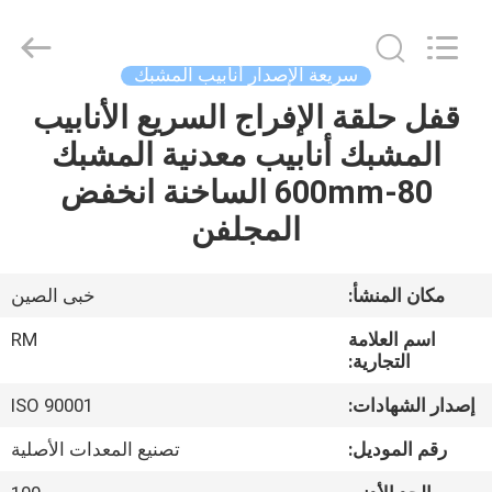
SHIJIAZHUANG
WOODOO
TRADE
CO.,LTD.
All
سريعة الإصدار أنابيب المشبك
Rights
Reserved.
قفل حلقة الإفراج السريع الأنابيب
المنزل
المشبك أنابيب معدنية المشبك
منتجات
80-600mm الساخنة انخفض
المجلفن
معلومات
عنا
مكان المنشأ:
خبى الصين
اسم العلامة
RM
جولة
التجارية:
في
إصدار الشهادات:
ISO 90001
المصنع
رقم الموديل:
تصنيع المعدات الأصلية