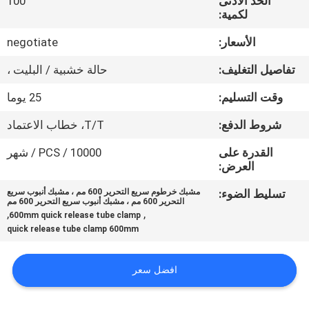
الحد الأدنى
100
ضبط
لكمية:
الجودة
الأسعار:
negotiate
تفاصيل التغليف:
حالة خشبية / البليت ،
اتصل
بنا
وقت التسليم:
25 يوما
شروط الدفع:
T/T، خطاب الاعتماد
أخبار
القدرة على
10000 / PCS / شهر
العرض:
القضايا
تسليط الضوء:
مشبك خرطوم سريع التحرير 600 مم ، مشبك أنبوب سريع
التحرير 600 مم ، مشبك أنبوب سريع التحرير 600 مم
,
,
600mm quick release tube clamp
خريطة
quick release tube clamp 600mm
الموقع
افضل سعر
PRIVACY