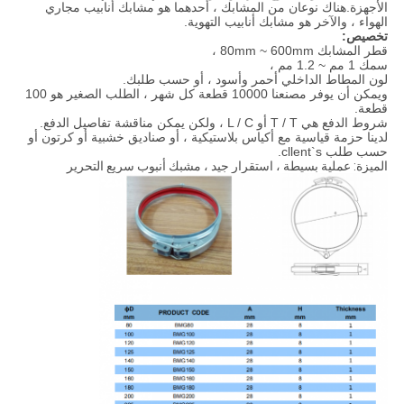
الأجهزة.هناك نوعان من المشابك ، أحدهما هو مشابك أنابيب مجاري
الهواء ، والآخر هو مشابك أنابيب التهوية.
تخصيص:
قطر المشابك 80mm ~ 600mm ،
سمك 1 مم ~ 1.2 مم ،
لون المطاط الداخلي أحمر وأسود ، أو حسب طلبك.
ويمكن أن يوفر مصنعنا 10000 قطعة كل شهر ، الطلب الصغير هو 100
قطعة.
شروط الدفع هي T / T أو L / C ، ولكن يمكن مناقشة تفاصيل الدفع.
لدينا حزمة قياسية مع أكياس بلاستيكية ، أو صناديق خشبية أو كرتون أو
حسب طلب cllent`s.
الميزة: عملية بسيطة ، استقرار جيد ، مشبك أنبوب سريع التحرير