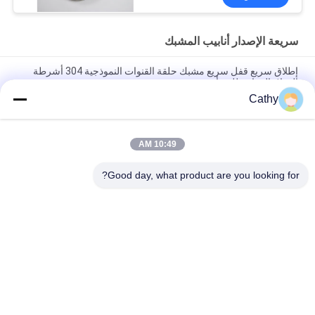
سريعة الإصدار أنابيب المشبك
إطلاق سريع قفل سريع مشبك حلقة القنوات النموذجية 304 أشرطة
الفولاذ المقاوم للصدأ
Cathy
SUS304 مشبك الأنابيب سريع الإفراج قفل سريع حلقة قناة طبل قفل
حلقة مشابك
10:49 AM
مشبك أنابيب الإفراج السريع القفل السريع القناة الفولاذ المقاوم للصدأ
304 مشبك حلقات المرفق
Good day, what product are you looking for?
فئات شعبية
جميع
مجلفن الأنابيب 
الثقيلة المشابك 
المشبك
الأنابيب
سريعة الإصدار أنابيب 
أنابيب استخراج الغبار
المشبك