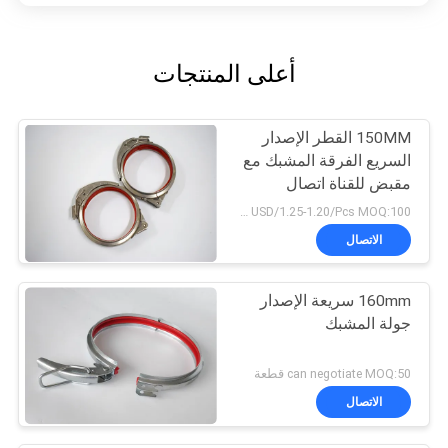
أعلى المنتجات
150MM القطر الإصدار
السريع الفرقة المشبك مع
مقبض للقناة اتصال
USD/1.25-1.20/Pcs MOQ:100 جهاز كمبيوتر شخصى
الاتصال
160mm سريعة الإصدار
جولة المشبك
can negotiate MOQ:50 قطعة
الاتصال