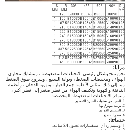
S
R
30º
45º
60º
90º
¢ D
MM
MM
MM
1
120
B8030
B8045
B8060
B8090
80
1
150
B10030
B10045
B10060
B10090
100
1
187.5
B12530
B12545
B12560
B12590
125
1
210
B14030
B14045
B14060
B14090
140
1
225
B15030
B15045
B15060
B15090
150
1
240
B15030
B15045
B15060
B16090
160
1
270
B18030
B18045
B18060
B18090
180
1
300
B20030
B20045
B20060
B20090
200
1
337.5
B22530
B22545
B22560
B22590
225
1
375
B25030
B25045
B25060
B25090
250
1
412.5
B27530
B27545
B27560
B27590
275
1
450
B30030
B30045
B30060
B30090
300
مزايا:
نحن ننتج بشكل رئيسي الانحناءات المضغوطة ، ومشابك مجاري
الهواء ، ومخفضات الضغط ، وبوابة السفع ، وسروج طوق الضغط
وما إلى ذلك. مثالي لأنظمة جمع الغبار ، وتهوية الدخان ، وأنظمة
التدفئة والتهوية وتكييف الهواء.
من قطر صغير إلى قطر أكبر ،
وتتوفر الانحناءات المضغوطة المخصصة.
1. العديد من سنوات الخبرة التصدير
2. نوعية موثوق بها
3. التسليم الفوري
4. سعر المصنع
خدماتنا:
1. وسيتم رد أي استفسارات غضون 24 ساعة.