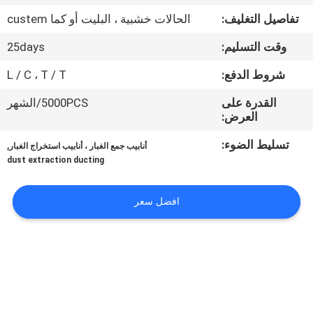
ضبط
تفاصيل التغليف:
الحالات خشبية ، البليت أو كما custem
الجودة
وقت التسليم:
25days
اتصل
شروط الدفع:
L / C ، T / T
بنا
القدرة على
5000PCS/الشهر
العرض:
أخبار
تسليط الضوء:
,
أنابيب جمع الغبار ، أنابيب استخراج الغبار
dust extraction ducting
القضايا
افضل سعر
خريطة
الموقع
PRIVACY