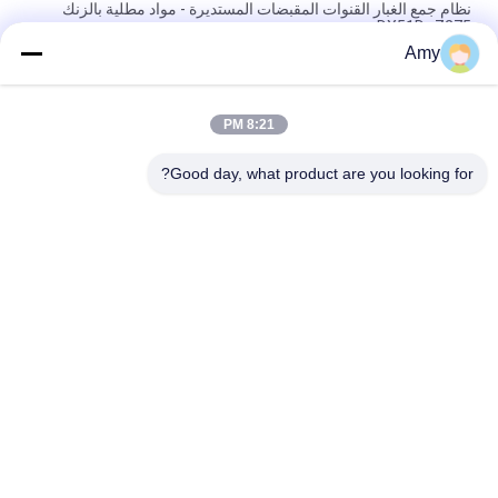
نظام جمع الغبار القنوات المقبضات المستديرة - مواد مطلية بالزنك
DX51D+Z275
Amy
غالوانيزد القمعية المستديرة قمة المدخنة غطاء مع الشاشة الموقد غطاء
العادم ضبط
8:21 PM
الصفائح المغلفة استخراج الغبار الأنابيب عملية جمع الغبار تهوية قنوات
الفلانج
Good day, what product are you looking for?
فئات شعبية
جميع
مجلفن الأنابيب 
الثقيلة المشابك 
المشبك
الأنابيب
سريعة الإصدار أنابيب 
أنابيب استخراج الغبار
المشبك
مخمدات منطقة 
بوابة الانفجار
مجرى الهواء
أجزاء مسحوبة عميق
المعدن ختم أجزاء