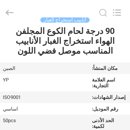
SHIJIAZHUANG
WOODOO
TRADE
CO.,LTD.
All
أنابيب استخراج الغبار
Rights
Reserved.
90 درجة لحام الكوع المجلفن
المنزل
الهواء استخراج الغبار الأنابيب
منتجات
المناسب موصل فضي اللون
معلومات
مكان المنشأ:
الصين
عنا
اسم العلامة
YP
التجارية:
جولة
إصدار الشهادات:
ISO9001
في
رقم الموديل:
اساسي
المصنع
الحد الأدنى
50pcs
لكمية: