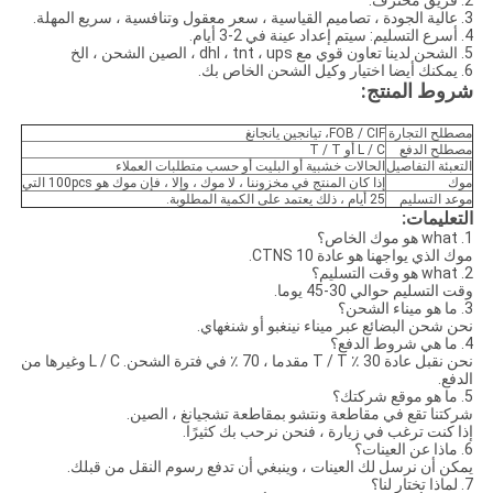
2. فريق محترف.
3. عالية الجودة ، تصاميم القياسية ، سعر معقول وتنافسية ، سريع المهلة.
4. أسرع التسليم: سيتم إعداد عينة في 2-3 أيام.
5. الشحن لدينا تعاون قوي مع dhl ، tnt ، ups ، الصين الشحن ، الخ
6. يمكنك أيضا اختيار وكيل الشحن الخاص بك.
شروط المنتج:
مصطلح التجارة
FOB / CIF، تيانجين يانجانغ
مصطلح الدفع
L / C أو T / T
التعبئة التفاصيل
الحالات خشبية أو البليت أو حسب متطلبات العملاء
موك
إذا كان المنتج في مخزوننا ، لا موك ، وإلا ، فإن موك هو 100pcs التي
موعد التسليم
25 أيام ، ذلك يعتمد على الكمية المطلوبة.
التعليمات:
1. what هو موك الخاص؟
موك الذي يواجهنا هو عادة 10 CTNS.
2. what هو وقت التسليم؟
وقت التسليم حوالي 30-45 يوما.
3. ما هو ميناء الشحن؟
نحن شحن البضائع عبر ميناء نينغبو أو شنغهاي.
4. ما هي شروط الدفع؟
نحن نقبل عادة 30 ٪ T / T مقدما ، 70 ٪ في فترة الشحن. L / C وغيرها من
الدفع.
5. ما هو موقع شركتك؟
شركتنا تقع في مقاطعة ونتشو بمقاطعة تشجيانغ ، الصين.
إذا كنت ترغب في زيارة ، فنحن نرحب بك كثيرًا.
6. ماذا عن العينات؟
يمكن أن نرسل لك العينات ، وينبغي أن تدفع رسوم النقل من قبلك.
7. لماذا تختار لنا؟