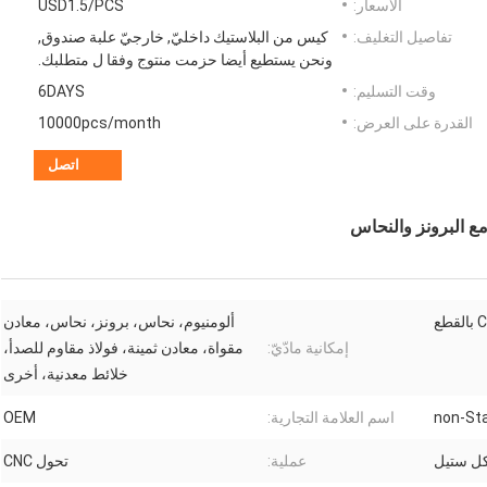
الأسعار:
USD1.5/PCS
تفاصيل التغليف:
كيس من البلاستيك داخليّ, خارجيّ علبة صندوق,
ونحن يستطيع أيضا حزمت منتوج وفقا ل متطلبك.
وقت التسليم:
6DAYS
القدرة على العرض:
10000pcs/month
اتصل
مع البرونز والنحاس
قطع
ألومنيوم، نحاس، برونز، نحاس، معادن
إمكانية مادّيّ:
مقواة، معادن ثمينة، فولاذ مقاوم للصدأ،
خلائط معدنية، أخرى
non-St
اسم العلامة التجارية:
OEM
كل ستيل
عملية:
تحول CNC