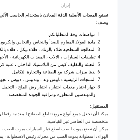
إبراز:
تصنيع المعدات الأصلية الدقة المعادن باستخدام الحاسب الآلي
وصف:
مواصفات وفقا لمتطلباتكم.
مادة الفولاذ المقاوم للصدأ والنحاس والنحاس والكربون 
المعالجة السطحية طلاء بالزنك ، طلاء نيكل ، طلاء بال
تطبيقات السيارات ، الآلات ، المعدات الكهربائية ، الأجهزة
التعبئة والتغليف كيس من البلاستيك الداخلي ، علبة كر
لدينا ميزات شركة مع الصناعة والتجارة التكامل
المنتجات الرئيسية دبابيس وتد ، وتدبيس ، دبوس ، تجهي
جهاز اختبار معدات اختبار ، اختبار رش الملح ، التحمل 
والمهندسين المتطورة ومراقبة الجودة المتخصصة.
المستقبل:
يمكننا أن نجعل جميع أنواع مربع تقاطع الصفائح المعدنية وفقا ل
متخصصة في العناصر غير القياسية.
يمكن أن تصنع يموت الصب لقطع غيار السيارات يموت الصب ،
الهواء ، اسطوانة يموت الصب من محرك رئيس الاسطوانة ، ي