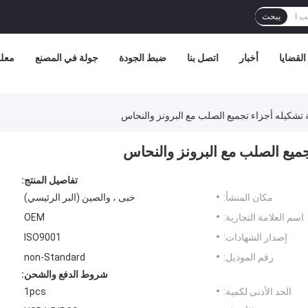
يبحث
القضايا
أخبار
اتصل بنا
ضبط الجودة
جولة في المصنع
معلو
ة تشكيله أجزاء تجميع الصلب مع البرونز والنحاس
جميع الصلب مع البرونز والنحاس
تفاصيل المنتج:
مكان المنشأ:
خبى ، والصين (البر الرئيسي)
اسم العلامة التجارية:
OEM
إصدار الشهادات:
ISO9001
رقم الموديل:
non-Standard
شروط الدفع والشحن:
الحد الأدنى لكمية:
1pcs