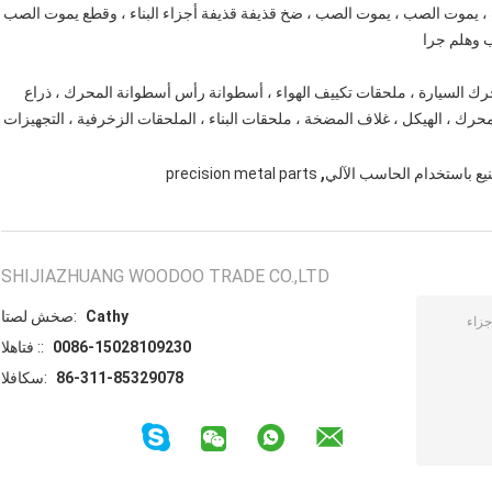
، يموت الصب ، يموت الصب ، ضخ قذيفة قذيفة أجزاء البناء ، وقطع يموت الصب
 وهلم جرا
محرك السيارة ، ملحقات تكييف الهواء ، أسطوانة رأس أسطوانة المحرك ، ذراع
لمحرك ، الهيكل ، غلاف المضخة ، ملحقات البناء ، الملحقات الزخرفية ، التجهيزات
,
نيع باستخدام الحاسب الآلي
precision metal parts
SHIJIAZHUANG WOODOO TRADE CO.,LTD
Cathy
اتصل شخص:
0086-15028109230
الهاتف ::
86-311-85329078
الفاكس: