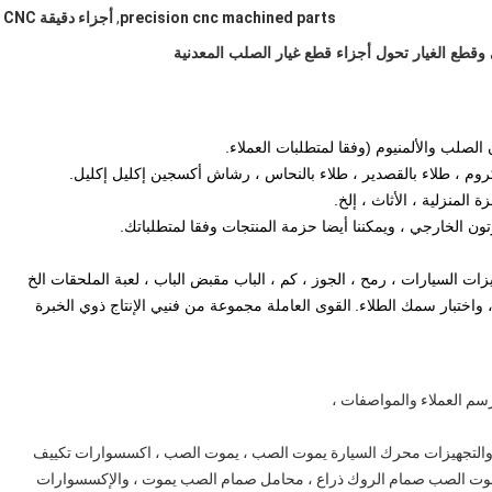
precision cnc machined parts
,
أجزاء دقيقة CNC
 وقطع الغيار تحول أجزاء قطع غيار الصلب المعدنية
الصلب والألمنيوم (وفقا لمتطلبات العملاء.
كروم ، طلاء بالقصدير ، طلاء بالنحاس ، رشاش أكسجين إكليل إكليل.
 المنزلية ، الأثاث ، إلخ.
تون الخارجي ، ويمكننا أيضا حزمة المنتجات وفقا لمتطلباتك.
زات السيارات ، رمح ، الجوز ، كم ، الباب مقبض الباب ، لعبة الملحقات الخ
، واختبار سمك الطلاء.
القوى العاملة مجموعة من فنيي الإنتاج ذوي الخبرة
رسم العملاء والمواصفات ،
 والتجهيزات محرك السيارة يموت الصب ، يموت الصب ، اكسسوارات تكييف
موت الصب صمام الروك ذراع ، محامل صمام الصب يموت ، والإكسسوارات