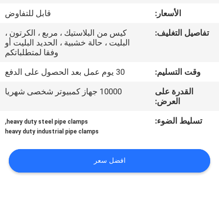
ضبط
الأسعار:
قابل للتفاوض
الجودة
تفاصيل التغليف:
كيس من البلاستيك ، مربع ، الكرتون ،
البليت ، حالة خشبية ، الحديد البليت أو
اتصل
وفقا لمتطلباتكم
بنا
وقت التسليم:
30 يوم عمل بعد الحصول على الدفع
القدرة على
10000 جهاز كمبيوتر شخصى شهريا
أخبار
العرض:
تسليط الضوء:
,
heavy duty steel pipe clamps
القضايا
heavy duty industrial pipe clamps
افضل سعر
خريطة
الموقع
PRIVACY