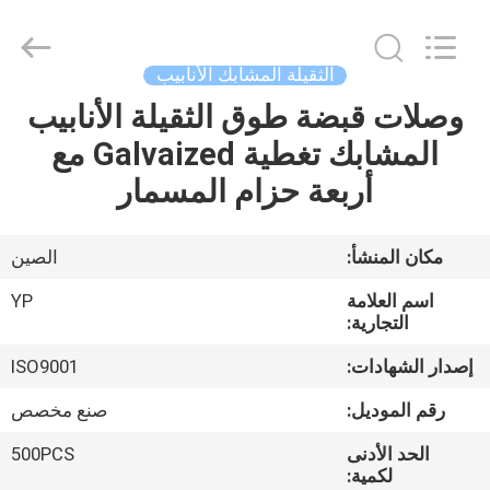
SHIJIAZHUANG
WOODOO
TRADE
CO.,LTD.
All
الثقيلة المشابك الأنابيب
Rights
Reserved.
وصلات قبضة طوق الثقيلة الأنابيب
المنزل
المشابك تغطية Galvaized مع
منتجات
أربعة حزام المسمار
معلومات
مكان المنشأ:
الصين
عنا
اسم العلامة
YP
التجارية:
جولة
إصدار الشهادات:
ISO9001
في
رقم الموديل:
صنع مخصص
المصنع
الحد الأدنى
500PCS
لكمية: