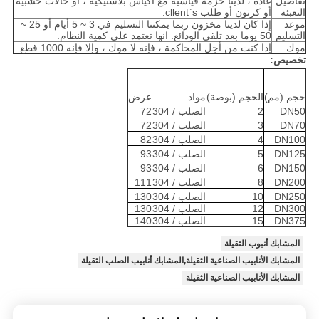
تفاصيل
عادة ، لدينا حزمة قياسية مع أكياس بلاستيكية ، أو حالات خشبية
التعبئة
أو كرتون أو طلب cllent`s.
موعد
إذا كان لدينا مخزون ربما يمكننا التسليم في 3 ~ 5 أيام أو 25 ~
التسليم
50 يوما بعد تلقي الودائع. انها تعتمد على كمية النظام.
موك
إذا كنت من أجل المحاكمة ، فإنه لا موك ، وإلا فإنه 1000 قطع.
تخصيص:
حجم (مم)
الحجم (بوصة)
مواد
عرض
DN50
2
الصلب / 304
72
DN70
3
الصلب / 304
72
DN100
4
الصلب / 304
82
DN125
5
الصلب / 304
93
DN150
6
الصلب / 304
93
DN200
8
الصلب / 304
111
DN250
10
الصلب / 304
130
DN300
12
الصلب / 304
130
DN375
15
الصلب / 304
140
المشابك أنبوب الثقيلة
المشابك الأنابيب الصناعية الثقيلة,المشابك أنابيب الصلب الثقيلة
المشابك الأنابيب الصناعية الثقيلة