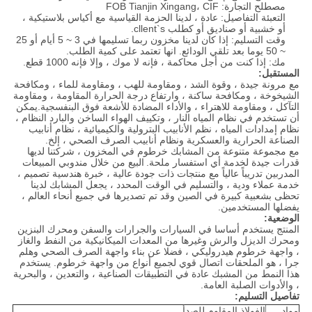
مصطلح التجارة: FOB Tianjin Xingang، CIF
التعبئة التفاصيل: عادة ، لدينا الحزمة القياسية مع أكياس بلاستيكية ،
أو خشبية أو صناديق أو كطلب cllent`s.
وقت التسليم: إذا كان لدينا مخزون ربما تسليمها في 3 ~ 5 أيام أو 25
~ 50 يوما بعد تلقي الودائع. انها تعتمد على كمية الطلب.
مك: إذا كنت من أجل محاكمة ، فإنه لا موك ، وإلا فإنه 1000 قطع.
المستقبل:
مع مرونة جيدة ، وقوة الشد ، ومقاومة للهب ، ومقاومة للماء ، ومكافحة
الشيخوخة ، ومكافحة ساكنة ، وارتفاع درجة الحرارة المقاومة ، ومقاومة
التآكل ، ومقاومة للاهتراء ، والأداء المضادة للأشعة فوق البنفسجية.يمكن
أن تستخدم في نظام المياه النار ، وتكييف الهواء الساخن والبارد النظام ،
نظام إمدادات المياه ، نظم الأنابيب البترولية والكيميائية ، نظام أنابيب
الصناعة الحرارية والعسكرية ونظام أنابيب الصرف الصحي ، إلخ.
مع مجموعة متنوعة من المشابك خرطوم في المخزون ، شركتنا لديها
قدرات جيدة لخدمة أي استفسار ملحة.
البيع من خلال مندوبي المبيعات
المدربين تدريباً عالياً مع منتجات ذات جودة عالية ، خبرة هندسية تصميم ،
خدمة عملاء ودية ، والتسليم في الوقت المحدد ، يجعل المشابك لدينا
تحظى بشعبية كبيرة في الصين وقد تم تصديرها في جميع أنحاء العالم ،
يفضلها المستخدمين.
الوضعية:
المنتج يستخدم أساسا في السيارات والجرارات والسفن ومحرك البنزين
ومحرك الديزل والرش وغيرها من المعدات الميكانيكية من النفط والغاز
، واجهة خرطوم هيدروليكي ، فضلا عن بناء واجهة الصرف الصحي وهلم
جرا ، هو الملحقات اتصال قوي لجميع أنواع من واجهة خرطوم. يستخدم
هذا النمط من المشبك عادة في التطبيقات الصناعية ، والتعدين ، والبحرية
، والأدوات الصلبة العامة.
تفاصيل التسليم:
مواد
الفولاذ المقاوم للصدأ