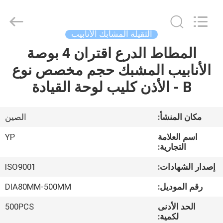
SHIJIAZHUANG
WOODOO
TRADE
CO.,LTD.
All
الثقيلة المشابك الأنابيب
Rights
Reserved.
المطاط الدرع اقتران 4 بوصة
المنزل
الأنابيب المشبك حجم مخصص نوع
منتجات
B - الأذن كليب لوحة القيادة
معلومات
مكان المنشأ:
الصين
عنا
اسم العلامة
YP
التجارية:
جولة
إصدار الشهادات:
ISO9001
في
رقم الموديل:
DIA80MM-500MM
المصنع
الحد الأدنى
500PCS
لكمية: