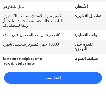
ضبط
الأسعار:
قابل للتفاوض
الجودة
تفاصيل التغليف:
كيس من البلاستيك ، مربع ، الكرتون ،
البليت ، حالة خشبية ، الحديد البليت أو
اتصل
وفقا لمتطلباتكم
بنا
وقت التسليم:
30 يوم عمل بعد الحصول على الدفع
القدرة على
10000 جهاز كمبيوتر شخصى شهريا
أخبار
العرض:
تسليط الضوء:
,
heavy duty steel pipe clamps
القضايا
heavy duty tube clamps
افضل سعر
خريطة
الموقع
PRIVACY