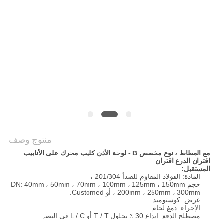
POLICY
منتوج وصف
مع المطاط ، نوع مخصص B - لوحة الأذن كليب محرك على الأنابيب
اقتران الدرع اقتران
المستقبل:
المادة: الفولاذ المقاوم للصدأ 201/304 ،
حجم DN: 40mm ، 50mm ، 70mm ، 100mm ، 125mm ، 150mm
، 200mm ، 250mm ، 300mm أو Customed.
عرض: كوستوميد
الإجراء: دمغ لحام
مصطلح الدفع: إيداع 30 ٪ بحلول T / T أو L / C في البصر