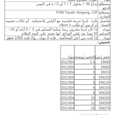
مصطلح
إيداع 30 ٪ بحلول T / T أو L / C في البصر
الدفع
مصطلح
FOB Tianjin Xingang، CIF
التجارة
تفاصيل
عادة ، لدينا حزمة قياسية مع أكياس بلاستيكية ، أو حالات خشبية
التعبئة
أو كرتون أو طلب cllent`s.
موعد
إذا كان لدينا مخزون ربما يمكننا التسليم في 3 ~ 5 أيام أو 25 ~
التسليم
50 يوما بعد تلقي الودائع. انها تعتمد على كمية النظام.
موك
إذا كنت من أجل المحاكمة ، فإنه لا موك ، وإلا فإنه 1000 قطع.
تخصيص:
حجم (مم)
الحجم (بوصة)
مواد
201/304
1.5
DN40
201/304
2
DN50
201/304
3
DN70
201/304
4
DN100
201/304
5
DN125
201/304
6
DN150
201/304
8
DN200
201/304
10
DN250
201/304
12
DN300
201/304
15
DN375