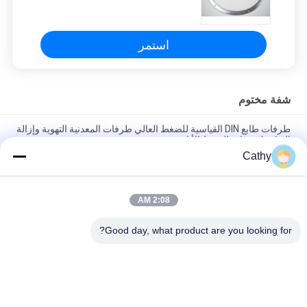
استمر
شفة مختوم
طرفات طابع DIN القياسية للضغط العالي طرفات المعدنية التهوية وإزالة
الغبار طرف اتصال خط الأنابيب
Cathy
150 PSI تصنيف الضغط طابعة فلنج لأشكال مستديرة مخصصة في
الصناعة والخدمات الثقيلة
2:08 AM
أنابيب مخصصة مختوم شفة اتصال المشبك شكل دائرة DIN AMSE
قياسي
Good day, what product are you looking for?
فئات شعبية
جميع
مجلفن الأنابيب 
الثقيلة المشابك 