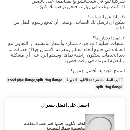
شركتنا تقع في شيجياتشوانغ بمقاطعة خبى بالصين.
إذا كنت ترغب في زيارة ، فنحن نرحب بك كثيرًا.
6. ماذا عن العينات؟
يمكن أن نرسل لك العينات ، وينبغي أن تدفع رسوم النقل من
قبلك.
7. لماذا تختار لنا؟
منتجات أصلية ذات جودة ممتازة وأسعار تنافسية ； التعاون مع
العملاء في جميع أنحاء العالم ومعرفة الأسواق جيدًا ؛ خدمات ما
بعد الخدمات ستكون راضية تمامًا. وسيتم الرد على أي مشكلة
والتغذية المرتدة في وقت قصير.
المنتج الجيد هو أفضل جمهور!
أنابيب الصلب شفة,شفة الأنابيب الخيوط
steel pipe flange,split ring flange
split ring flange
احصل على افضل سعر ل
لحام الأنابيب ختمها ختم شفة المغلفنة
مخصصة سمك للمضخة