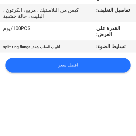
ضبط
تفاصيل التغليف:
كيس من البلاستيك ، مربع ، الكرتون ،
الجودة
البليت ، حالة خشبية
القدرة على
100PCS/يوم
اتصل
العرض:
بنا
تسليط الضوء:
,
أنابيب الصلب شفة
split ring flange
أخبار
افضل سعر
القضايا
خريطة
الموقع
PRIVACY