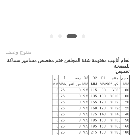
POLICY
منتوج وصف
لحام أنابيب مختومة شفة المجلفن ختم مخصص مسامير سماكة
للمضخة
تخصيص:
بحجم
المنتج
D1
D2
D3
رقم
أ
س
MM
الكود 90º
MM
MM
MM
من الثقوب
MM
MM
3
25
8
9.5
115
83
YF80
80
3
25
8
9.5
135
103
YF100
100
3
25
8
9.5
155
123
YF120
120
3
25
8
9.5
160
128
YF125
125
3
25
8
9.5
175
143
YF140
140
5
25
8
9.5
185
153
YF150
150
5
25
8
9.5
195
163
YF160
160
5
25
8
9.5
215
183
YF180
180