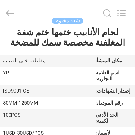
SHIJIAZHUANG
WOODOO
TRADE
CO.,LTD.
All
شفة مختوم
Rights
Reserved.
لحام الأنابيب ختمها ختم شفة
المنزل
المغلفنة مخصصة سمك للمضخة
منتجات
مكان المنشأ:
مقاطعة خبى الصينية
معلومات
اسم العلامة
YP
عنا
التجارية:
إصدار الشهادات:
ISO9001 CE
جولة
رقم الموديل:
80MM-1250MM
في
الحد الأدنى
100PCS
المصنع
لكمية:
الأسعار:
1USD-30USD/PCS