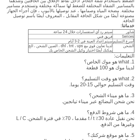
الضغط باستخدام شفة اللحام.
أدخل نقاط الإغلاق بين الحافتين وشدهما
بالمسامير.
الشفاه المختلفة للضغط لها سماكة مختلفة وتستخدم مسامير
مختلفة.
مضخة المياه وصمامها ، عند توصيلها بالأنبوب ، فإن أجزاء الجهاز
مصنوعة أيضًا من شكل الحافة المقابل ، المعروف أيضًا باسم توصيل
الحافة.
خدماتنا:
شاور
سيتم رد أي استفسارات خلال 24 ساعة.
Serices
فريق فني
أسرع التسليم
سيتم إعداد العينة في 2-3 أيام
الشحن
لدينا تعاون قوي مع dhl ، tnt ، ups ، الصين الشحن ، الخ
يمكنك أيضًا اختيار وكيل الشحن الخاص بك
التعليمات:
1. what هو موك الخاص؟
لدينا موك هو 100 قطعة
2. what هو وقت التسليم؟
وقت التسليم حوالي 15-20 يوما.
3. ما هو ميناء الشحن؟
نحن شحن البضائع عبر ميناء تيانجين.
4. ما هي شروط الدفع؟
نحن نقبل عادة 30٪ t / t مقدما ، 70٪ في فترة الشحن.
L / C
وغيرها من الدفع.
5. ما هو موقع شركتك؟