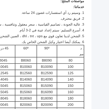
مواصفات المنتج:
خدماتنا:
1. وسيتم رد أي استفسارات غضون 24 ساعة.
2. فريق محترف.
3. عالية الجودة ، تصاميم القياسية ، سعر معقول وتنافسية ، سريع المهلة.
4. أسرع التسليم: سيتم إعداد عينة في 2-3 أيام.
5. الشحن لدينا تعاون قوي مع dhl ، tnt ، ups ، الصين الشحن ، الخ
6. يمكنك أيضا اختيار وكيل الشحن الخاص بك.
. د
90º
60º
45 درجة
مم
8045
B8060
B8090
80
10045
B10060
B10090
100
12545
B12560
B12590
125
14045
B14060
B14090
140
15045
B15060
B15090
150
15045
B15060
B16090
160
18045
B18060
B18090
180
20045
B20060
B20090
200