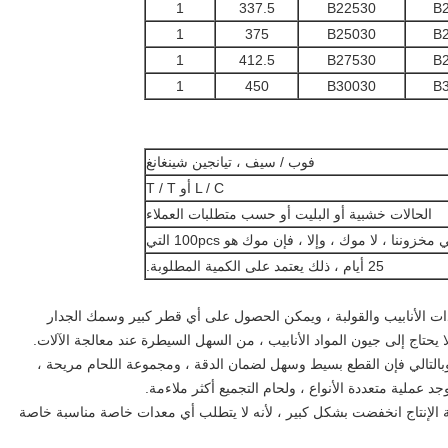
1
337.5
B22530
B
1
375
B25030
B
1
412.5
B27530
B
1
450
B30030
B
فوب / سيف ، تيانجين شينغانغ
L / C أو T / T
الحالات خشبية أو البليت أو حسب متطلبات العملاء
خزوننا ، لا موك ، وإلا ، فإن موك هو 100pcs التي
25 أيام ، ذلك يعتمد على الكمية المطلوبة.
دات الأنابيب والقولبة ، ويمكن الحصول على أي قطر كبير وسمك الجدار
ا يحتاج إلى جيون المواد الأنابيب ، من السهل السيطرة عند معالجة الآلات.
وبالتالي فإن القطع بسيط وسهل لضمان الدقة ، ومجموعة اللحام مريحة ،
جد عملية متعددة الأنواع ، ولحام التجميع أكثر ملاءمة.
أن تقصر 4 دورة التصنيع ، تكلفة الإنتاج انخفضت بشكل كبير ، لأنه لا يتطلب أي معدات خاصة مناسبة خاصة