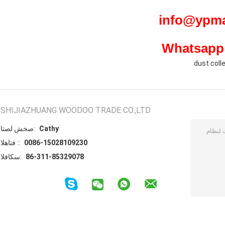
Whatsapp 
dust colle
SHIJIAZHUANG WOODOO TRADE CO.,LTD
Cathy
اتصل شخص:
0086-15028109230
الهاتف ::
86-311-85329078
الفاكس: