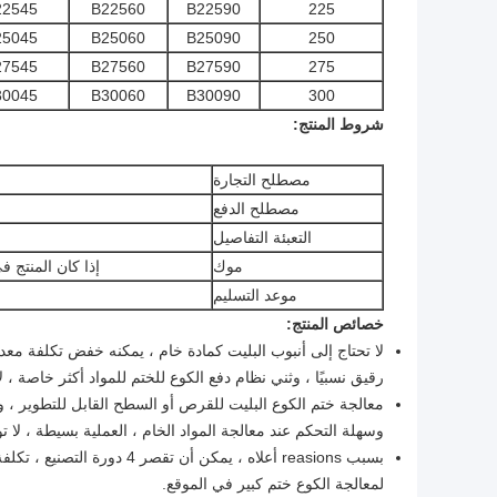
22545
B22560
B22590
225
25045
B25060
B25090
250
27545
B27560
B27590
275
30045
B30060
B30090
300
شروط المنتج:
مصطلح التجارة
مصطلح الدفع
التعبئة التفاصيل
موك
إذا كان المنتج في م
موعد التسليم
خصائص المنتج:
لا تحتاج إلى أنبوب البليت كمادة خام ، يمكنه خفض تكلفة مع
رقيق نسبيًا ، وثني نظام دفع الكوع للختم للمواد أكثر خاصة ، ل
معالجة ختم الكوع البليت للقرص أو السطح القابل للتطوير ، 
وسهلة التحكم عند معالجة المواد الخام ، العملية بسيطة ، لا تو
بسبب reasions أعلاه ، يمكن 
لمعالجة الكوع ختم كبير في الموقع.