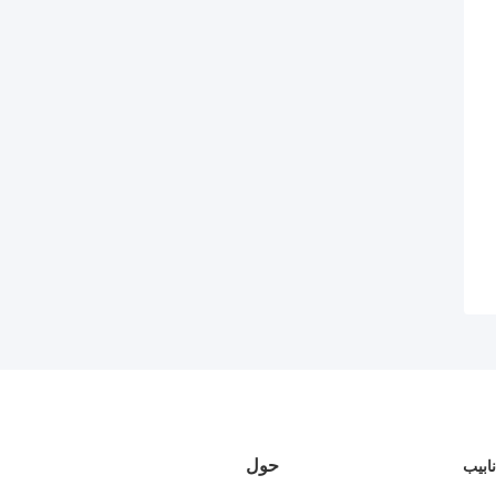
حول
نابيب