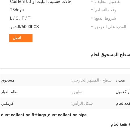
تفاصيل التغليف:
حالات خشبية ، البليت أو كما Custem
وقت التسليم:
25days
شروط الدفع:
L / C ، T / T
القدرة على العرض:
5000PCS/الشهر
اتصل
ة سطح المسحوق لحام
معدن
سطح - المظهر الخارجي:
مسحوق
تطبيق:
نظام الغبار
قعة لحام
شكل الرأس:
كريكلي
dust collection fittings
,
dust collection pipe
 بقعة لحام