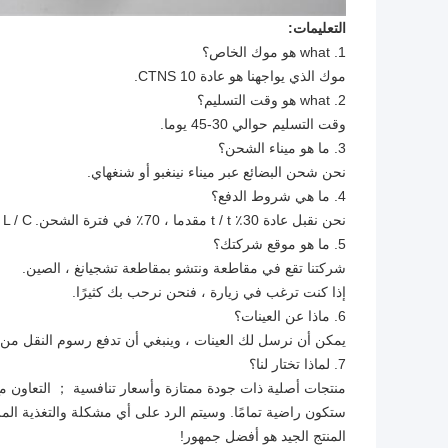
التعليمات:
1. what هو موك الخاص؟
موك الذي يواجهنا هو عادة 10 CTNS.
2. what هو وقت التسليم؟
وقت التسليم حوالي 30-45 يوما.
3. ما هو ميناء الشحن؟
نحن شحن البضائع عبر ميناء نينغبو أو شنغهاي.
4. ما هي شروط الدفع؟
نحن نقبل عادة 30٪ t / t مقدما ، 70٪ في فترة الشحن.
L / C وغيرها من الدفع.
5. ما هو موقع شركتك؟
شركتنا تقع في مقاطعة ونتشو بمقاطعة تشجيانغ ، الصين.
إذا كنت ترغب في زيارة ، فنحن نرحب بك كثيرًا.
6. ماذا عن العينات؟
يمكن أن نرسل لك العينات ، وينبغي أن تدفع رسوم النقل من 
7. لماذا تختار لنا؟
منتجات أصلية ذات جودة ممتازة وأسعار تنافسية ； التعاون مع 
ستكون راضية تمامًا. وسيتم الرد على أي مشكلة والتغذية ال
المنتج الجيد هو أفضل جمهور!