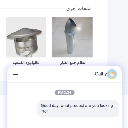
منتجات أخرى
نظام جمع الغبار
غالوانيزد القمعية
القنوات المقبضات
المستديرة قمة
Cathy
المستديرة - مواد
المدخنة غطاء مع
مطلية بالزنك
الشاشة الموقد غطاء
DX51D+Z275
العادم ضبط
3:24 PM
Good day, what product are you looking 
for?
ترك رسالة