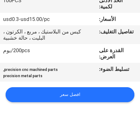
الحد الأدنى
100PCS
ضبط
لكمية:
الجودة
الأسعار:
usd0.3-usd15.00/pc
تفاصيل التغليف:
كيس من البلاستيك ، مربع ، الكرتون ،
اتصل
البليت ، حالة خشبية
بنا
القدرة على
200pcs/يوم
العرض:
أخبار
تسليط الضوء:
,
precision cnc machined parts
precision metal parts
القضايا
افضل سعر
خريطة
الموقع
PRIVACY