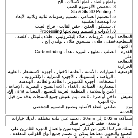
وقطع والعتاد ، قطع الأسلاك ، الخ.
3. مخصص الألومنيوم الصب
4. Sla & Sls 3D Printing
5. التصميم الصناعي ، تصميم رسومات ثنائية وثلاثية الأبعاد
6. الهندسة العكسية
7. سيليكون العفن ، حقن القالب ، فراغ الصب
8. الأدوات والتصميم ومعالجتها Processiing
المعالجة
أنودة ، كرومات ، طلاء إليكتروليتي ، طلاء بالنيكل ، كلفنة ،
السطحية
خفف ، طلاء ، مسحوق طلاء ، بولندي إلخ ،
/ الانتهاء
القدرة
الصلب ، تطبيع ، النتيرة ، هدأ ، Carbonitriding
على
المعالجة
الحرارية
الوضعية
السيارات ، الأتمتة ، أنظمة الاختبار ، أجهزة الاستشعار ، الطبية
، الرياضة ، المستهلك ، الأجهزة المنزلية ، الإلكترونية ،
المضخات ، أجهزة الكمبيوتر ، الطاقة والطاقة ، الهندسة
المعمارية ، الطباعة ، الغذاء ، آلات النسيج ، البصرية ، الإضاءة ،
الأمن والسلامة ، المنظمة العربية للتصنيع ، المعدات smt ، إلخ.
تفتيش
داخل أو طرف ثالث ، يتم تفتيش جميع المنتجات بدقة من قبل
Qc المهرة
نوع
صانعي القطع الأصلية وتصنيع التصميم الشخصي
الخدمة:
سماكة
0.02mm إلى 30mm ، تعتمد على مادة مختلفة ، لديك خيارات
واسعة ، فقط تقرر من قبلك.
تمتلك شركتنا الكثير من كبار المهندسين والعمال المهرة القادرين على
التصنيع والتجهيز.
مصانعنا يمكن أن تصمم جميع أنواع القوالب المعقدة ،