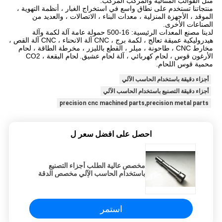
مثل القوالب المتتالية والمركب المركب.
منتجاتنا تستخدم على نطاق واسع في استخراج الغبار ، أنظمة التهوية ،
الموقد ، الأجهزة المنزلية ، معدات البناء ، الاتصالات ، والعديد من
الصناعات الأخرى.
لدينا مصنع المعدات الرئيسية: 16-500 حمولة عامة آلة لكمة وآلة
هيدروليكية عميقة تعالج ، لكمة برج ، CNC آلة الانحناء ، CNC آلة القص ،
مخارط CNC ، طاحونة ، ميلر ، القطع بالليزر ، مخرطة الطاقة ، لحام
الأرغون قوس ، لحام كهربائي ، آلة لحام عشيق.
لحام البقعة ، CO2
محمية قوس اللحام.
أجزاء دقيقة باستخدام الحاسب الآلي
أجزاء دقيقة التصنيع باستخدام الحاسب الآلي
precision cnc machined parts,precision metal parts
احصل على افضل سعر ل
مخصص عالية الطلب أجزاء التصنيع
باستخدام الحاسب الآلي مخصص الدقة
الفولاذ المقاوم للصدأ والنحاس
استمر