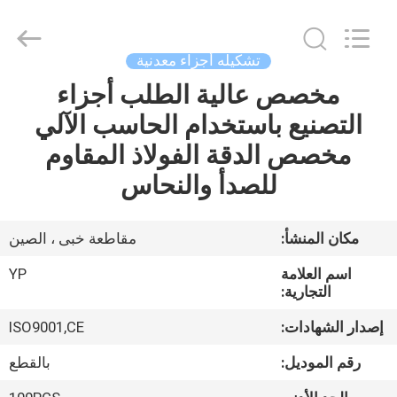
SHIJIAZHUANG
WOODOO
TRADE
CO.,LTD.
All
تشكيله أجزاء معدنية
Rights
Reserved.
مخصص عالية الطلب أجزاء
المنزل
التصنيع باستخدام الحاسب الآلي
منتجات
مخصص الدقة الفولاذ المقاوم
للصدأ والنحاس
معلومات
عنا
مكان المنشأ:
مقاطعة خبى ، الصين
اسم العلامة
YP
جولة
التجارية:
في
إصدار الشهادات:
ISO9001,CE
المصنع
رقم الموديل:
بالقطع