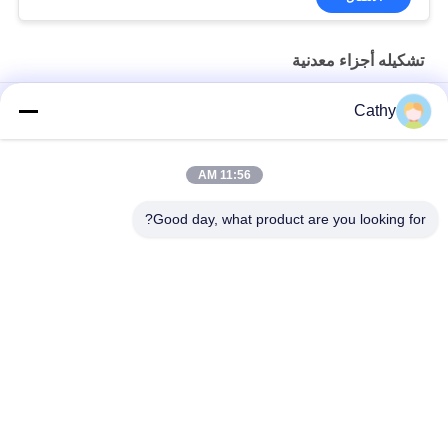
تشكيله أجزاء معدنية
أجزاء معدنية مصنوعة بالخاتم مخصصة للتطبيقات الثقيلة
Cathy
قطع معدنية فضية حل مثالي لاحتياجات الصناعة
11:56 AM
أجزاء CNC طحن تحويل الخدمات المعدنية الدقيقة المخصصة الألومنيوم
المعدنية OEM الفولاذ المقاوم للصدأ نموذج التحول
Good day, what product are you looking for?
فئات شعبية
جميع
مجلفن الأنابيب 
الثقيلة المشابك 
المشبك
الأنابيب
سريعة الإصدار أنابيب 
أنابيب استخراج الغبار
المشبك
مخمدات منطقة 
بوابة الانفجار