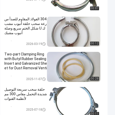
00:07
304 الفولاذ المقاوم للصدأ س
رعة سحب حلقة أنبوب مشب
ك U شكل الختم سريع وصلة
أنبوب مشبك
الثقيلة المشابك الأنابيب
00:12
2026-03-19
Two-part Clamping Ring
with Butyl Rubber Sealing
Insert and Galvanized She
et for Dust Removal Venti
lation Ducts
الثقيلة المشابك الأنابيب
00:28
2025-11-07
حلقة سحب سريعة التوصيل
شديدة التحمل مقاس 300 مم
لأنظمة القنوات
الثقيلة المشابك الأنابيب
2025-07-18
00:11