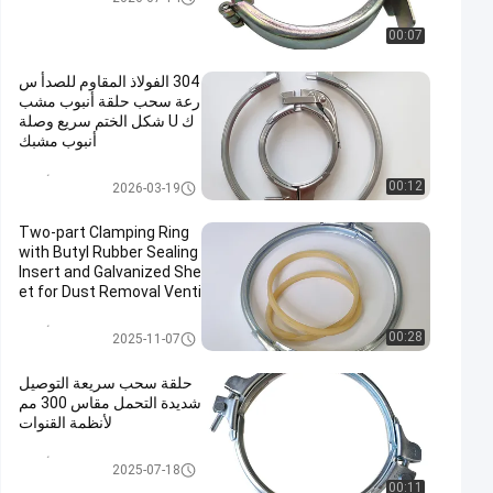
00:07
304 الفولاذ المقاوم للصدأ س
رعة سحب حلقة أنبوب مشب
ك U شكل الختم سريع وصلة
أنبوب مشبك
الثقيلة المشابك الأنابيب
00:12
2026-03-19
Two-part Clamping Ring
with Butyl Rubber Sealing
Insert and Galvanized She
et for Dust Removal Venti
lation Ducts
الثقيلة المشابك الأنابيب
00:28
2025-11-07
حلقة سحب سريعة التوصيل
شديدة التحمل مقاس 300 مم
لأنظمة القنوات
الثقيلة المشابك الأنابيب
2025-07-18
00:11