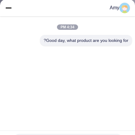
ضبط
Amy
الجودة
4:34 PM
اتصل
Good day, what product are you looking for?
بنا
أخبار
القضايا
خريطة
الموقع
5 بوصة ID المسالك المسالك المسالك المسالك المسالك المسالك
الصلب المسالك
PRIVACY