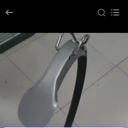
SHIJIAZHUANG
WOODOO
TRADE
CO.,LTD.
All
Rights
Reserved.
المنزل
منتجات
معلومات
عنا
جولة
في
المصنع